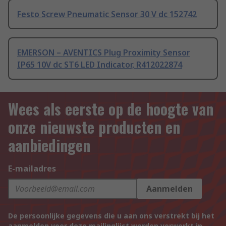
Festo Screw Pneumatic Sensor 30 V dc 152742
EMERSON – AVENTICS Plug Proximity Sensor
IP65 10V dc ST6 LED Indicator, R412022874
Wees als eerste op de hoogte van
onze nieuwste producten en
aanbiedingen
E-mailadres
Aanmelden
De persoonlijke gegevens die u aan ons verstrekt bij het
aanmelden voor deze mailinglijst worden verwerkt in