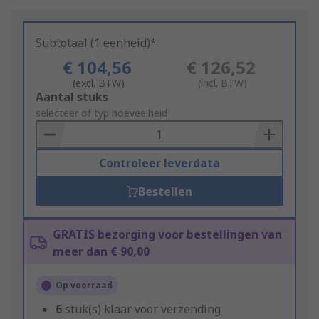
Subtotaal (1 eenheid)*
€ 104,56
€ 126,52
(excl. BTW)
(incl. BTW)
Add
Aantal stuks
to
selecteer of typ hoeveelheid
Basket
Controleer leverdata
Bestellen
GRATIS bezorging voor bestellingen van
meer dan € 90,00
Op voorraad
6
stuk(s) klaar voor verzending