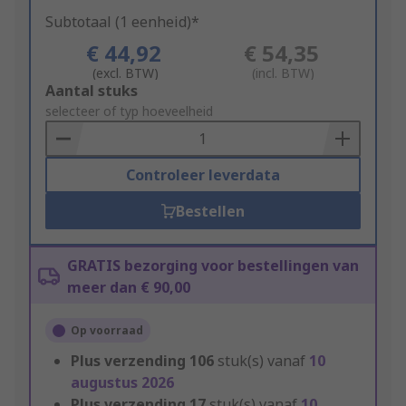
Subtotaal (1 eenheid)*
€ 44,92
€ 54,35
(excl. BTW)
(incl. BTW)
Add
Aantal stuks
to
selecteer of typ hoeveelheid
Basket
Controleer leverdata
Bestellen
GRATIS bezorging voor bestellingen van
meer dan € 90,00
Op voorraad
Plus verzending
106
stuk(s) vanaf
10
augustus 2026
Plus verzending
17
stuk(s) vanaf
10