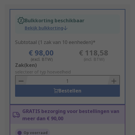
Bulkkorting beschikbaar
Bekijk bulkkorting
Subtotaal (1 zak van 10 eenheden)*
€ 98,00
€ 118,58
(excl. BTW)
(incl. BTW)
Add
Zak(ken)
to
selecteer of typ hoeveelheid
Basket
Bestellen
GRATIS bezorging voor bestellingen van
meer dan € 90,00
Op voorraad