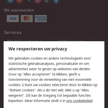
We aanvaarden
Services
750.000 producten
2.500 merken
Bestellen
Inkoopoplossingen
We respecteren uw privacy
Retouren
Technisch advies
We gebruiken cookies en andere technologieën voor
Track & Trace
statistische gebruiksanalyses, personalisatie en om
advertenties weer te geven op websites van derden.
Wettelijk
Door op "Alles accepteren" te klikken, geeft u
toestemming voor de verwerking van niet-essentiële
Cookiebeleid
Email veiligheid
cookies. U kunt uw cookies selecteren door te klikken op
Privacybeleid
Websitevoorwaarden
"Beheer cookies". Als u dit niet wilt, klikt u op "Alles
weigeren". Dit kan de toegang tot bepaalde functies
Algemene
beperken. Meer informatie vindt u in
ons cookiebeleid
verkoopvoorwaarden