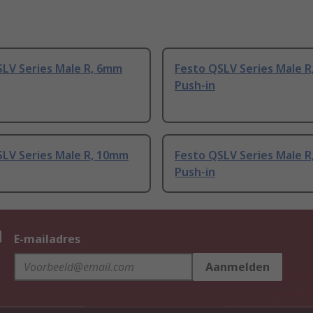
SLV Series Male R, 6mm
Festo QSLV Series Male 
Push-in
SLV Series Male R, 10mm
Festo QSLV Series Male 
Push-in
n
E-mailadres
Aanmelden