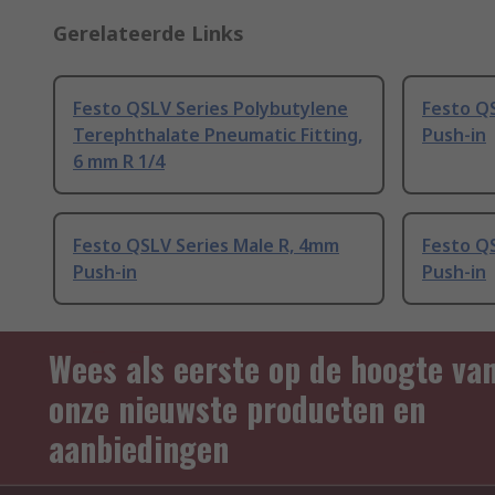
Gerelateerde Links
Festo QSLV Series Polybutylene
Festo Q
Terephthalate Pneumatic Fitting,
Push-in
6 mm R 1/4
Festo QSLV Series Male R, 4mm
Festo Q
Push-in
Push-in
Wees als eerste op de hoogte va
onze nieuwste producten en
aanbiedingen