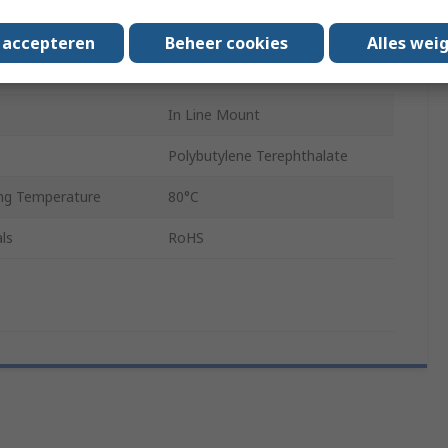
QSLV
s accepteren
Beheer cookies
Alles wei
R 1/8
In Line Mount
Polybutylene Terephthalate
ng Temperature
80°C
ls
RoHS