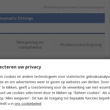
Afbeelding representeert productcategorie
neumatic Fittings
Wetgeving en
Productomschrijving
compliance
f meer kenmerken te selecteren.
ecteren uw privacy
n cookies en andere technologieën voor statistische gebruiksanalys
Waarde
tie en om advertenties weer te geven op websites van derden. Door 
 te klikken, geeft u toestemming voor de verwerking van niet-essent
Festo
kunt uw cookies selecteren door te klikken op "Beheer cookies". Als u 
Pneumatic Fitting
 u op "Alles weigeren". Dit kan de toegang tot bepaalde functies beper
vindt u in
ons cookiebeleid
6 mm