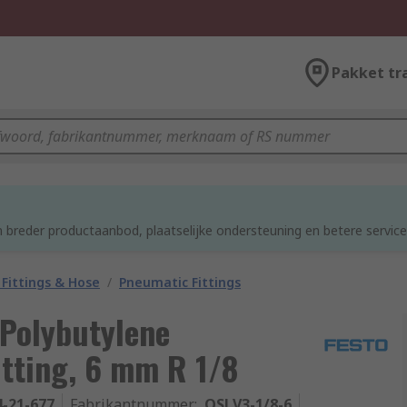
Pakket tr
d
 breder productaanbod, plaatselijke ondersteuning en betere service
Fittings & Hose
/
Pneumatic Fittings
 Polybutylene
itting, 6 mm R 1/8
4-21-677
Fabrikantnummer
:
QSLV3-1/8-6