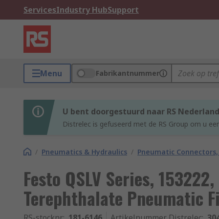
Services
Industry Hub
Support
Menu
Fabrikantnummer
U bent doorgestuurd naar RS Nederlan
Distrelec is gefuseerd met de RS Group om u een
/
Pneumatics & Hydraulics
/
Pneumatic Connectors, 
Festo QSLV Series, 153222,
Terephthalate Pneumatic F
RS-stocknr.
:
181-6146
Artikelnummer Distrelec
:
30