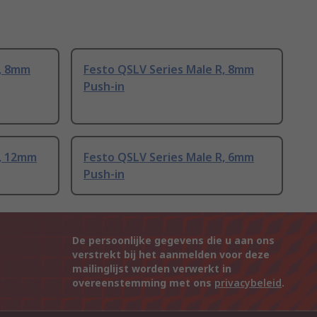
R, 8mm
Festo QSLV Series Male R, 8mm
Push-in
R, 12mm
Festo QSLV Series Male R, 6mm
Push-in
De persoonlijke gegevens die u aan ons
verstrekt bij het aanmelden voor deze
mailinglijst worden verwerkt in
overeenstemming met ons
privacybeleid
.