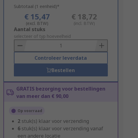
Subtotaal (1 eenheid)*
€ 15,47
€ 18,72
(excl. BTW)
(incl. BTW)
Add
Aantal stuks
to
selecteer of typ hoeveelheid
Basket
Controleer leverdata
Bestellen
GRATIS bezorging voor bestellingen
van meer dan € 90,00
Op voorraad
2
stuk(s) klaar voor verzending
6
stuk(s) klaar voor verzending vanaf
een andere locatie