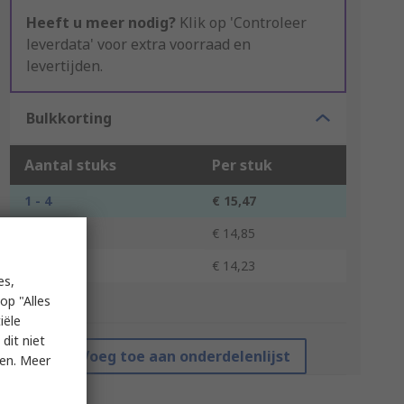
Heeft u meer nodig?
Klik op 'Controleer
leverdata' voor extra voorraad en
levertijden.
Bulkkorting
Aantal stuks
Per stuk
1 - 4
€ 15,47
5 - 9
€ 14,85
10 +
€ 14,23
es,
op "Alles
*prijsindicatie
iële
dit niet
Voeg toe aan onderdelenlijst
ken. Meer