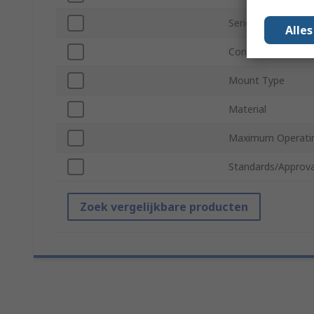
Series
Alle
Connection Type
Mount Type
Material
Maximum Operati
Standards/Approva
Zoek vergelijkbare producten