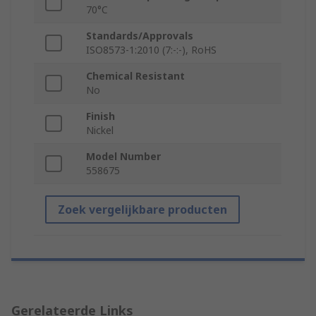
70°C
Standards/Approvals
ISO8573-1:2010 (7:-:-), RoHS
Chemical Resistant
No
Finish
Nickel
Model Number
558675
Zoek vergelijkbare producten
Gerelateerde Links