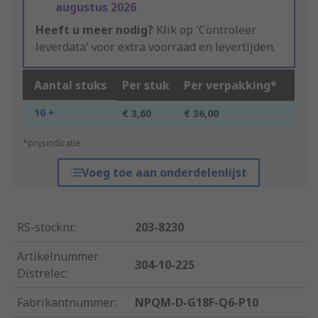
augustus 2026
Heeft u meer nodig?
Klik op 'Controleer
leverdata' voor extra voorraad en levertijden.
Aantal stuks
Per stuk
Per verpakking*
10 +
€ 3,60
€ 36,00
*prijsindicatie
Voeg toe aan onderdelenlijst
RS-stocknr.
:
203-8230
Artikelnummer
304-10-225
Distrelec
:
Fabrikantnummer
:
NPQM-D-G18F-Q6-P10