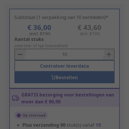
Subtotaal (1 verpakking van 10 eenheden)*
€ 36,00
€ 43,60
(excl. BTW)
(incl. BTW)
Add
Aantal stuks
to
selecteer of typ hoeveelheid
Basket
Controleer leverdata
Bestellen
GRATIS bezorging voor bestellingen van
meer dan € 90,00
Op voorraad
Plus verzending
90
stuk(s) vanaf
10