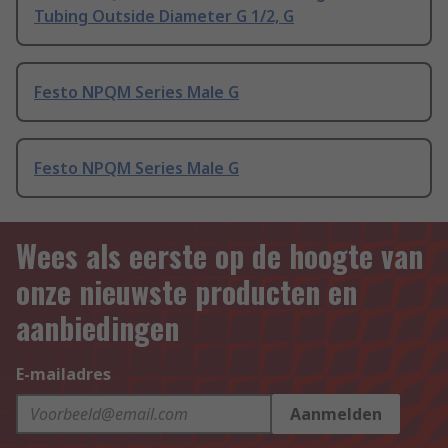
Tubing Outside Diameter G 1/2, G
Festo NPQM Series Male G
Festo NPQM Series Male G
Wees als eerste op de hoogte van
onze nieuwste producten en
aanbiedingen
E-mailadres
Aanmelden