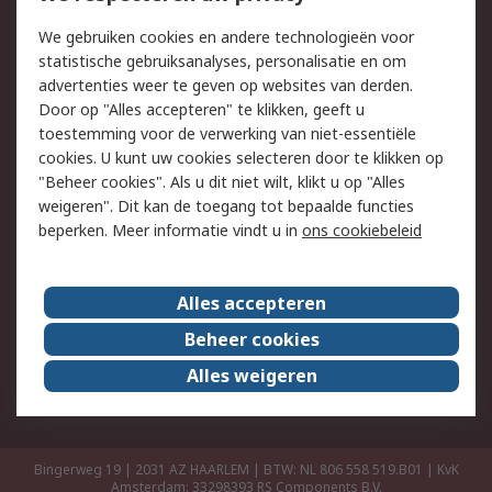
Retouren
Technisch advies
We gebruiken cookies en andere technologieën voor
Track & Trace
statistische gebruiksanalyses, personalisatie en om
advertenties weer te geven op websites van derden.
Wettelijk
Door op "Alles accepteren" te klikken, geeft u
toestemming voor de verwerking van niet-essentiële
Cookiebeleid
Email veiligheid
cookies. U kunt uw cookies selecteren door te klikken op
Privacybeleid
Websitevoorwaarden
"Beheer cookies". Als u dit niet wilt, klikt u op "Alles
weigeren". Dit kan de toegang tot bepaalde functies
Algemene
beperken. Meer informatie vindt u in
ons cookiebeleid
verkoopvoorwaarden
Over RS
Alles accepteren
RS Group
Over ons
Beheer cookies
RS wereldwijd
Werken bij RS
Alles weigeren
ESG
Bingerweg 19 | 2031 AZ HAARLEM | BTW: NL 806 558 519.B01 | KvK
Amsterdam: 33298393
RS Components B.V.