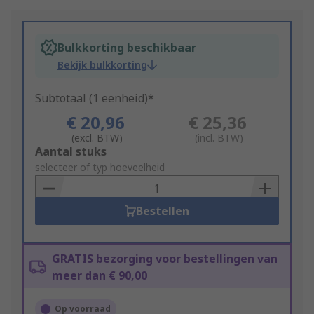
Bulkkorting beschikbaar
Bekijk bulkkorting
Subtotaal (1 eenheid)*
€ 20,96
€ 25,36
(excl. BTW)
(incl. BTW)
Add
Aantal stuks
to
selecteer of typ hoeveelheid
Basket
Bestellen
GRATIS bezorging voor bestellingen van
meer dan € 90,00
Op voorraad