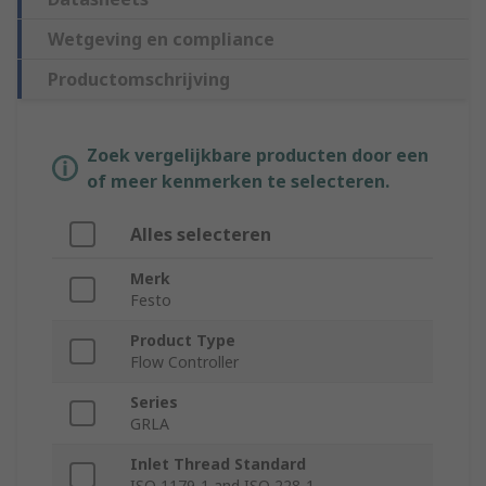
Wetgeving en compliance
Productomschrijving
Zoek vergelijkbare producten door een
of meer kenmerken te selecteren.
Alles selecteren
Merk
Festo
Product Type
Flow Controller
Series
GRLA
Inlet Thread Standard
ISO 1179-1 and ISO 228-1