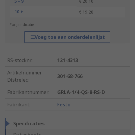
5 - 9
€ 20,10
10 +
€ 19,28
*prijsindicatie
Voeg toe aan onderdelenlijst
RS-stocknr.
:
121-4313
Artikelnummer
301-68-766
Distrelec
:
Fabrikantnummer
:
GRLA-1/4-QS-8-RS-D
Fabrikant
:
Festo
Specificaties
Datasheets