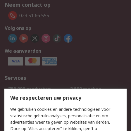
Neem contact op
023 51 66 555
Volg ons op
We aanvaarden
Services
750.000 producten
2.500 merken
Bestellen
Inkoopoplossingen
We respecteren uw privacy
Retouren
Technisch advies
We gebruiken cookies en andere technologieën voor
Track & Trace
statistische gebruiksanalyses, personalisatie en om
advertenties weer te geven op websites van derden.
Wettelijk
Door op "Alles accepteren" te klikken, geeft u