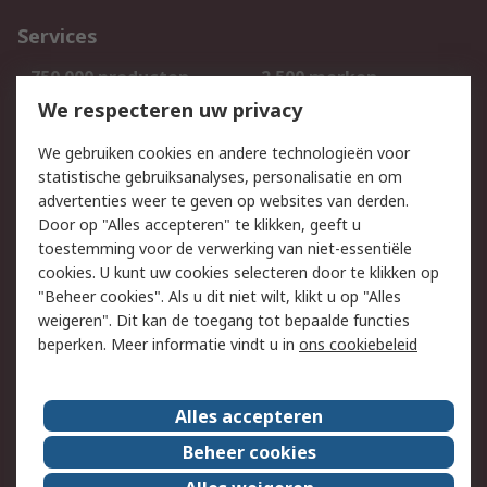
Services
750.000 producten
2.500 merken
Bestellen
Inkoopoplossingen
We respecteren uw privacy
Retouren
Technisch advies
We gebruiken cookies en andere technologieën voor
Track & Trace
statistische gebruiksanalyses, personalisatie en om
advertenties weer te geven op websites van derden.
Wettelijk
Door op "Alles accepteren" te klikken, geeft u
toestemming voor de verwerking van niet-essentiële
Cookiebeleid
Email veiligheid
cookies. U kunt uw cookies selecteren door te klikken op
Privacybeleid
Websitevoorwaarden
"Beheer cookies". Als u dit niet wilt, klikt u op "Alles
weigeren". Dit kan de toegang tot bepaalde functies
Algemene
beperken. Meer informatie vindt u in
ons cookiebeleid
verkoopvoorwaarden
Over RS
Alles accepteren
RS Group
Over ons
Beheer cookies
RS wereldwijd
Werken bij RS