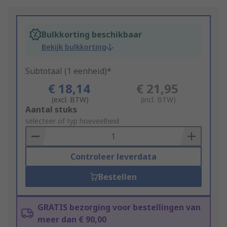
Bulkkorting beschikbaar
Bekijk bulkkorting
Subtotaal (1 eenheid)*
€ 18,14
€ 21,95
(excl. BTW)
(incl. BTW)
Add
Aantal stuks
to
selecteer of typ hoeveelheid
Basket
Controleer leverdata
Bestellen
GRATIS bezorging voor bestellingen van
meer dan € 90,00