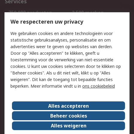
Services
750.000 producten
2.500 merken
Bestellen
Inkoopoplossingen
We respecteren uw privacy
Retouren
Technisch advies
We gebruiken cookies en andere technologieën voor
Track & Trace
statistische gebruiksanalyses, personalisatie en om
advertenties weer te geven op websites van derden.
Wettelijk
Door op "Alles accepteren" te klikken, geeft u
toestemming voor de verwerking van niet-essentiële
Cookiebeleid
Email veiligheid
cookies. U kunt uw cookies selecteren door te klikken op
Privacybeleid
Websitevoorwaarden
"Beheer cookies". Als u dit niet wilt, klikt u op "Alles
weigeren". Dit kan de toegang tot bepaalde functies
Algemene
beperken. Meer informatie vindt u in
ons cookiebeleid
verkoopvoorwaarden
Over RS
Alles accepteren
RS Group
Over ons
Beheer cookies
RS wereldwijd
Werken bij RS
Alles weigeren
ESG