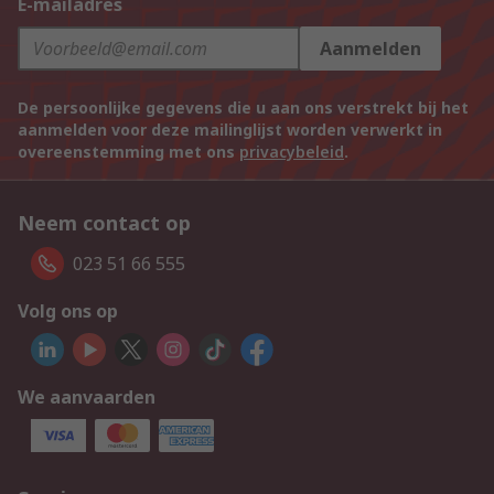
E-mailadres
Aanmelden
De persoonlijke gegevens die u aan ons verstrekt bij het
aanmelden voor deze mailinglijst worden verwerkt in
overeenstemming met ons
privacybeleid
.
Neem contact op
023 51 66 555
Volg ons op
We aanvaarden