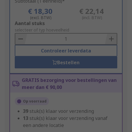
Subtotaal (1 eenheid)*
€ 18,30
€ 22,14
(excl. BTW)
(incl. BTW)
Add
Aantal stuks
to
selecteer of typ hoeveelheid
Basket
Controleer leverdata
Bestellen
GRATIS bezorging voor bestellingen van
meer dan € 90,00
Op voorraad
39
stuk(s) klaar voor verzending
13
stuk(s) klaar voor verzending vanaf
een andere locatie