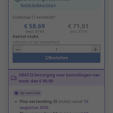
Bekijk bulkkorting
Subtotaal (1 eenheid)*
€ 58,69
€ 71,01
(excl. BTW)
(incl. BTW)
Add
Aantal stuks
to
selecteer of typ hoeveelheid
Basket
Bestellen
GRATIS bezorging voor bestellingen van
meer dan € 90,00
Op voorraad
Plus verzending
25
stuk(s) vanaf
10
augustus 2026