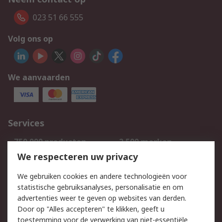
023 51 66 555
Volg ons op
We aanvaarden
Services
750.000 producten
2.500 merken
Bestellen
Inkoopoplossingen
We respecteren uw privacy
Retouren
Technisch advies
We gebruiken cookies en andere technologieën voor
Track & Trace
statistische gebruiksanalyses, personalisatie en om
advertenties weer te geven op websites van derden.
Wettelijk
Door op "Alles accepteren" te klikken, geeft u
toestemming voor de verwerking van niet-essentiële