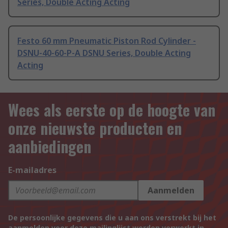
Series, Double Acting Acting
Festo 60 mm Pneumatic Piston Rod Cylinder -
DSNU-40-60-P-A DSNU Series, Double Acting
Acting
Wees als eerste op de hoogte van
onze nieuwste producten en
aanbiedingen
E-mailadres
Aanmelden
De persoonlijke gegevens die u aan ons verstrekt bij het
aanmelden voor deze mailinglijst worden verwerkt in