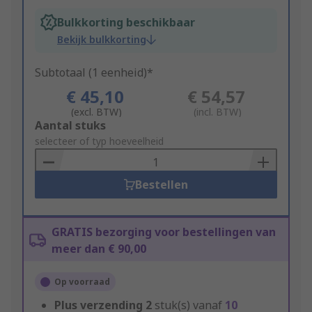
Bulkkorting beschikbaar
Bekijk bulkkorting
Subtotaal (1 eenheid)*
€ 45,10
€ 54,57
(excl. BTW)
(incl. BTW)
Add
Aantal stuks
to
selecteer of typ hoeveelheid
Basket
Bestellen
GRATIS bezorging voor bestellingen van
meer dan € 90,00
Op voorraad
Plus verzending
2
stuk(s) vanaf
10