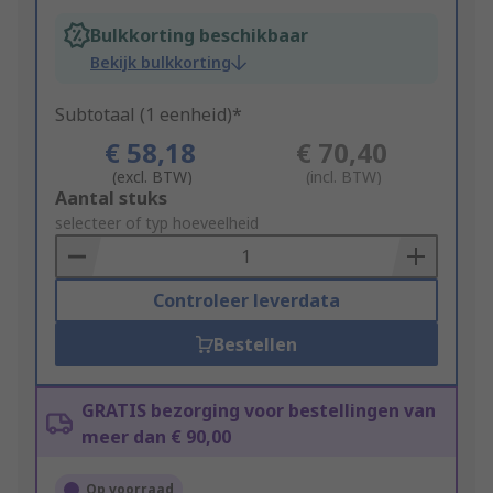
Bulkkorting beschikbaar
Bekijk bulkkorting
Subtotaal (1 eenheid)*
€ 58,18
€ 70,40
(excl. BTW)
(incl. BTW)
Add
Aantal stuks
to
selecteer of typ hoeveelheid
Basket
Controleer leverdata
Bestellen
GRATIS bezorging voor bestellingen van
meer dan € 90,00
Op voorraad