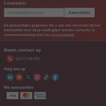
E-mailadres
Aanmelden
De persoonlijke gegevens die u aan ons verstrekt bij het
aanmelden voor deze mailinglijst worden verwerkt in
overeenstemming met ons
privacybeleid
.
Neem contact op
023 51 66 555
Volg ons op
We aanvaarden