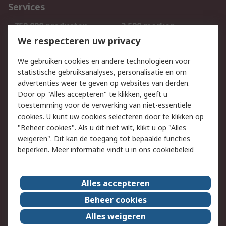
Services
750.000 producten
2.500 merken
Bestellen
Inkoopoplossingen
We respecteren uw privacy
Retouren
Technisch advies
We gebruiken cookies en andere technologieën voor
Track & Trace
statistische gebruiksanalyses, personalisatie en om
advertenties weer te geven op websites van derden.
Wettelijk
Door op "Alles accepteren" te klikken, geeft u
toestemming voor de verwerking van niet-essentiële
Cookiebeleid
Email veiligheid
cookies. U kunt uw cookies selecteren door te klikken op
Privacybeleid
Websitevoorwaarden
"Beheer cookies". Als u dit niet wilt, klikt u op "Alles
weigeren". Dit kan de toegang tot bepaalde functies
Algemene
beperken. Meer informatie vindt u in
ons cookiebeleid
verkoopvoorwaarden
Over RS
Alles accepteren
RS Group
Over ons
Beheer cookies
RS wereldwijd
Werken bij RS
Alles weigeren
ESG