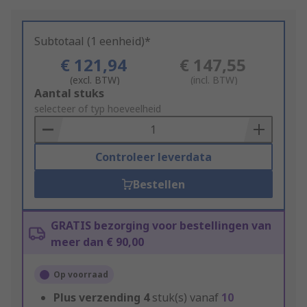
Subtotaal (1 eenheid)*
€ 121,94
€ 147,55
(excl. BTW)
(incl. BTW)
Add
Aantal stuks
to
selecteer of typ hoeveelheid
Basket
Controleer leverdata
Bestellen
GRATIS bezorging voor bestellingen van
meer dan € 90,00
Op voorraad
Plus verzending
4
stuk(s) vanaf
10