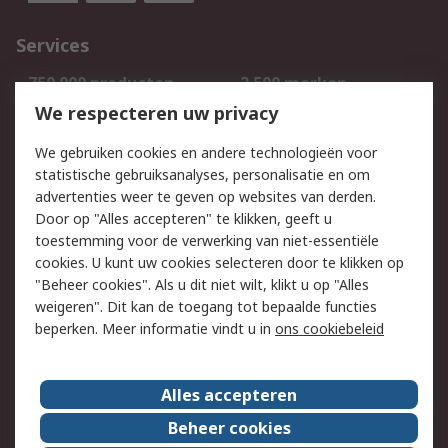
Services
750.000 producten
2.500 merken
Bestellen
Inkoopoplossingen
We respecteren uw privacy
Retouren
Technisch advies
We gebruiken cookies en andere technologieën voor
Track & Trace
statistische gebruiksanalyses, personalisatie en om
advertenties weer te geven op websites van derden.
Wettelijk
Door op "Alles accepteren" te klikken, geeft u
toestemming voor de verwerking van niet-essentiële
Cookiebeleid
Email veiligheid
cookies. U kunt uw cookies selecteren door te klikken op
Privacybeleid
Websitevoorwaarden
"Beheer cookies". Als u dit niet wilt, klikt u op "Alles
weigeren". Dit kan de toegang tot bepaalde functies
Algemene
beperken. Meer informatie vindt u in
ons cookiebeleid
verkoopvoorwaarden
Over RS
Alles accepteren
RS Group
Over ons
Beheer cookies