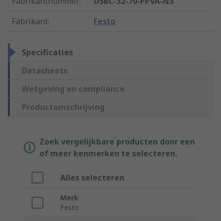
Fabrikantnummer
:
DSBC-32-70-PPVA-N3
Fabrikant
:
Festo
Specificaties
Datasheets
Wetgeving en compliance
Productomschrijving
Zoek vergelijkbare producten door een
of meer kenmerken te selecteren.
Alles selecteren
Merk
Festo