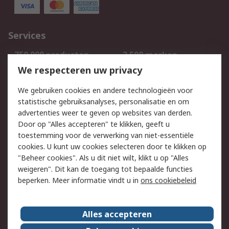
Services
750.000 producten
2.500 merken
Bestellen
Inkoopoplossingen
We respecteren uw privacy
Retouren
Technisch advies
We gebruiken cookies en andere technologieën voor
Track & Trace
statistische gebruiksanalyses, personalisatie en om
advertenties weer te geven op websites van derden.
Wettelijk
Door op "Alles accepteren" te klikken, geeft u
toestemming voor de verwerking van niet-essentiële
Cookiebeleid
Email veiligheid
cookies. U kunt uw cookies selecteren door te klikken op
Privacybeleid
Websitevoorwaarden
"Beheer cookies". Als u dit niet wilt, klikt u op "Alles
weigeren". Dit kan de toegang tot bepaalde functies
Algemene
beperken. Meer informatie vindt u in
ons cookiebeleid
verkoopvoorwaarden
Over RS
Alles accepteren
RS Group
Over ons