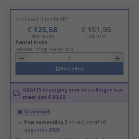
Subtotaal (1 eenheid)*
€ 125,58
€ 151,95
(excl. BTW)
(incl. BTW)
Add
Aantal stuks
to
selecteer of typ hoeveelheid
Basket
Bestellen
GRATIS bezorging voor bestellingen van
meer dan € 90,00
Op voorraad
Plus verzending
5
stuk(s) vanaf
10
augustus 2026