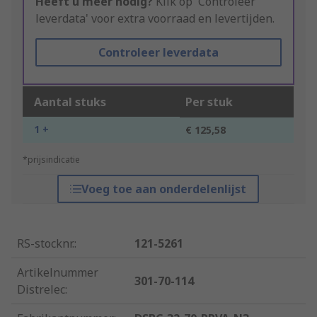
Heeft u meer nodig?
Klik op 'Controleer
leverdata' voor extra voorraad en levertijden.
Controleer leverdata
Aantal stuks
Per stuk
1 +
€ 125,58
*prijsindicatie
Voeg toe aan onderdelenlijst
RS-stocknr.
:
121-5261
Artikelnummer
301-70-114
Distrelec
: