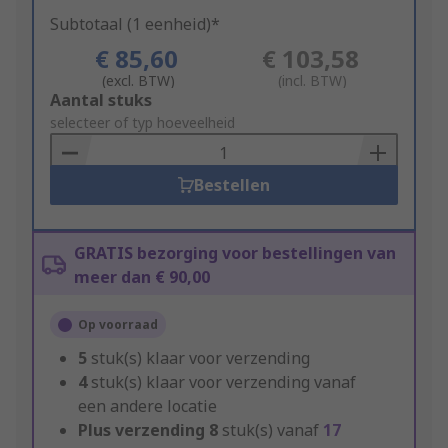
Subtotaal (1 eenheid)*
€ 85,60
€ 103,58
(excl. BTW)
(incl. BTW)
Add
Aantal stuks
to
selecteer of typ hoeveelheid
Basket
Bestellen
GRATIS bezorging voor bestellingen van
meer dan € 90,00
Op voorraad
5
stuk(s) klaar voor verzending
4
stuk(s) klaar voor verzending vanaf
een andere locatie
Plus verzending
8
stuk(s) vanaf
17