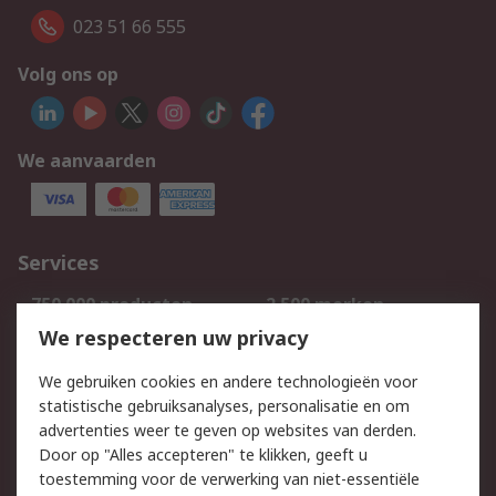
023 51 66 555
Volg ons op
We aanvaarden
Services
750.000 producten
2.500 merken
Bestellen
Inkoopoplossingen
We respecteren uw privacy
Retouren
Technisch advies
We gebruiken cookies en andere technologieën voor
Track & Trace
statistische gebruiksanalyses, personalisatie en om
advertenties weer te geven op websites van derden.
Wettelijk
Door op "Alles accepteren" te klikken, geeft u
toestemming voor de verwerking van niet-essentiële
Cookiebeleid
Email veiligheid