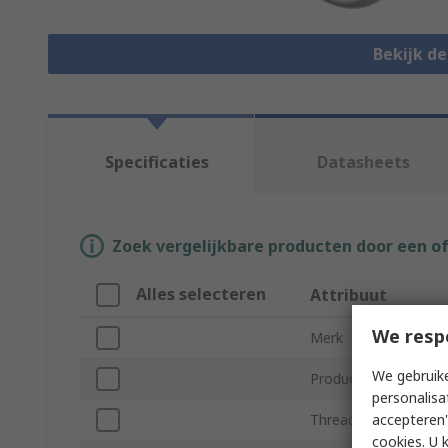
Bekijk d
Specificaties
Datasheets
Zoek vergelijkbare producten door een o
Alles selecteren
Attribuut
We resp
Merk
We gebruike
Product Type
personalisa
accepteren"
Thread Size
cookies. U 