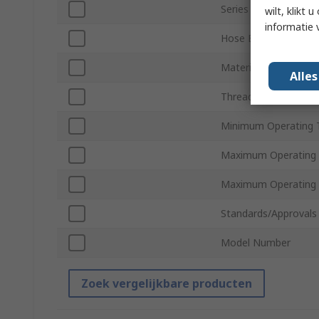
Series
wilt, klikt
informatie 
Hose Barb Connecti
Material
Alle
Thread Gender
Minimum Operating 
Maximum Operating 
Maximum Operating
Standards/Approvals
Model Number
Zoek vergelijkbare producten