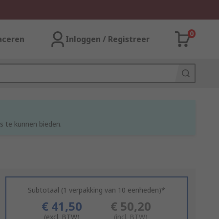
0
aceren
Inloggen / Registreer
s te kunnen bieden.
Subtotaal (1 verpakking van 10 eenheden)*
€ 41,50
€ 50,20
(excl. BTW)
(incl. BTW)