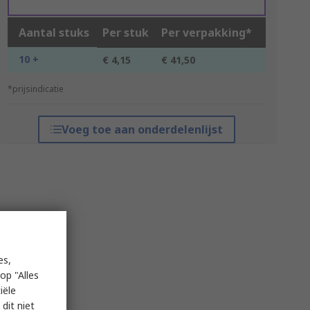
Aantal stuks
Per stuk
Per verpakking*
10 +
€ 4,15
€ 41,50
*prijsindicatie
Voeg toe aan onderdelenlijst
es,
op "Alles
iële
dit niet