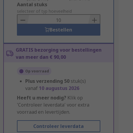
Add
Aantal stuks
to
selecteer of typ hoeveelheid
Basket
Bestellen
GRATIS bezorging voor bestellingen
van meer dan € 90,00
Op voorraad
Plus verzending
50
stuk(s)
vanaf
10 augustus 2026
Heeft u meer nodig?
Klik op
'Controleer leverdata' voor extra
voorraad en levertijden.
Controleer leverdata