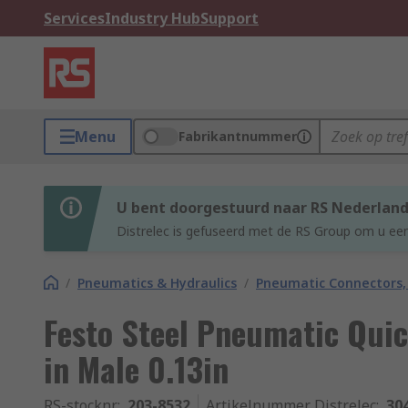
Services
Industry Hub
Support
Menu
Fabrikantnummer
U bent doorgestuurd naar RS Nederlan
Distrelec is gefuseerd met de RS Group om u een
/
Pneumatics & Hydraulics
/
Pneumatic Connectors, 
Festo Steel Pneumatic Quic
in Male 0.13in
RS-stocknr.
:
203-8532
Artikelnummer Distrelec
:
30