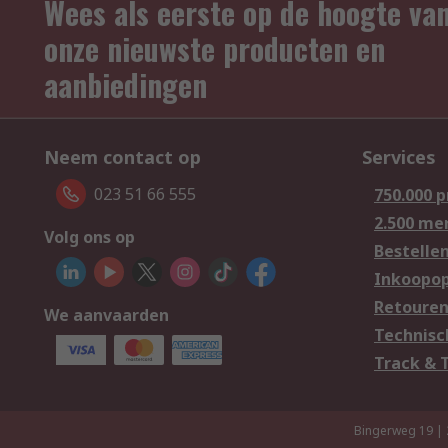
Wees als eerste op de hoogte va
onze nieuwste producten en
aanbiedingen
Neem contact op
Services
023 51 66 555
750.000 
2.500 me
Volg ons op
Bestelle
Inkoopop
Retoure
We aanvaarden
Technisc
Track & 
Bingerweg 19 |