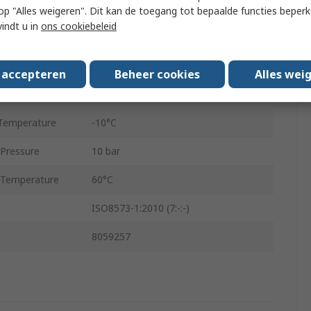
NPHS-S6-M-G18
 u op "Alles weigeren". Dit kan de toegang tot bepaalde functies beper
vindt u in
ons cookiebeleid
on
0.13in
Steel
s accepteren
Beheer cookies
Alles wei
Male
Temperature
-10°C
Pressure
10 bar
 Temperature
60°C
ISO8573-1:2010 (7:-:-)
8059257