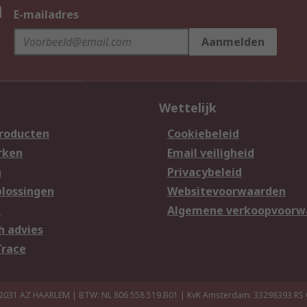
n
E-mailadres
Aanmelden
Wettelijk
producten
Cookiebeleid
rken
Email veiligheid
n
Privacybeleid
lossingen
Websitevoorwaarden
n
Algemene verkoopvoorw
h advies
Trace
 2031 AZ HAARLEM | BTW: NL 806 558 519.B01 | KvK Amsterdam: 33298393
RS 