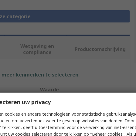
eze categorie
Wetgeving en
Productomschrijving
compliance
f meer kenmerken te selecteren.
Waarde
ecteren uw privacy
Festo
n cookies en andere technologieën voor statistische gebruiksanalys
Pneumatic Quick Connect Coupling
tie en om advertenties weer te geven op websites van derden. Door 
 te klikken, geeft u toestemming voor de verwerking van niet-essent
1/8 in
kunt uw cookies selecteren door te klikken op "Beheer cookies". Als u 