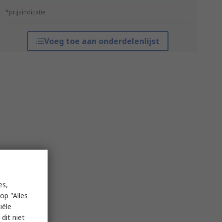
*prijsindicatie
Voeg toe aan onderdelenlijst
es,
op "Alles
iële
dit niet