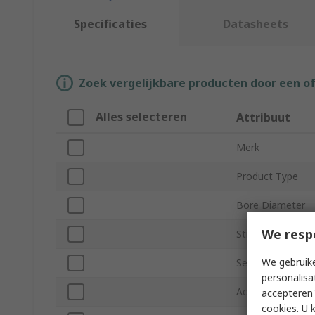
Specificaties
Datasheets
Zoek vergelijkbare producten door een o
Alles selecteren
Attribuut
Merk
Product Type
Bore Diameter
We resp
Stroke Length
We gebruike
Series
personalisa
Action Type
accepteren"
cookies. U 