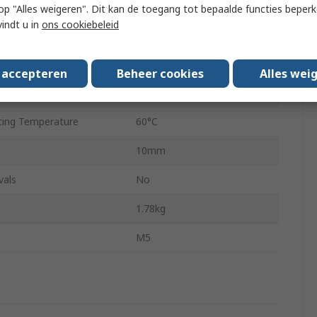
ing Pressure
8 bar
 u op "Alles weigeren". Dit kan de toegang tot bepaalde functies beper
vindt u in
ons cookiebeleid
Aluminium
Hydraulic
s accepteren
Beheer cookies
Alles wei
ing Temperature
0°C
ing Temperature
60°C
10mm
vals
No
1.78kg
M5