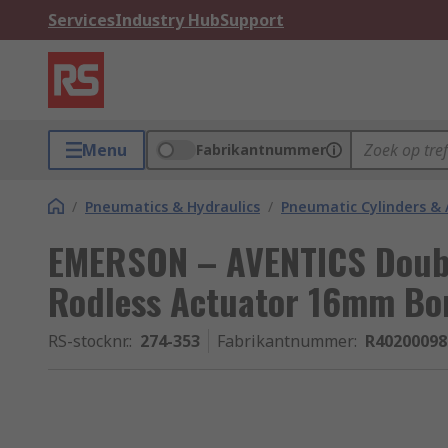
Services
Industry Hub
Support
Menu
Fabrikantnummer
/
Pneumatics & Hydraulics
/
Pneumatic Cylinders & 
EMERSON – AVENTICS Doubl
Rodless Actuator 16mm B
RS-stocknr.
:
274-353
Fabrikantnummer
:
R40200098