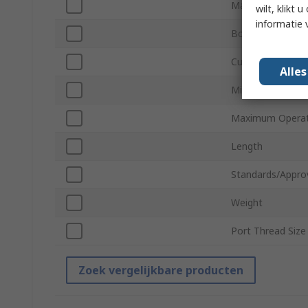
Maximum Operat
wilt, klikt
informatie 
Body Material
Cushioning Type
Alle
Minimum Operat
Maximum Operat
Length
Standards/Appro
Weight
Port Thread Size
Zoek vergelijkbare producten