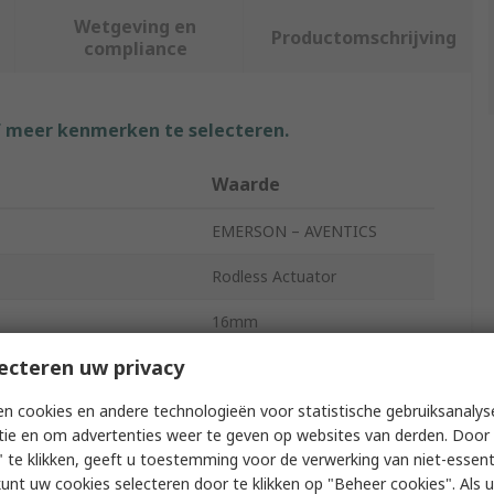
Wetgeving en
Productomschrijving
compliance
f meer kenmerken te selecteren.
Waarde
EMERSON – AVENTICS
Rodless Actuator
16mm
ecteren uw privacy
200mm
n cookies en andere technologieën voor statistische gebruiksanalys
GSU
tie en om advertenties weer te geven op websites van derden. Door 
Double Acting
 te klikken, geeft u toestemming voor de verwerking van niet-essent
kunt uw cookies selecteren door te klikken op "Beheer cookies". Als u 