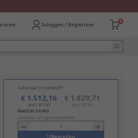
0
aceren
Inloggen / Registreer
Subtotaal (1 eenheid)*
€ 1.512,16
€ 1.829,71
(excl. BTW)
(incl. BTW)
Add
Aantal stuks
to
selecteer of typ hoeveelheid
Basket
Bestellen