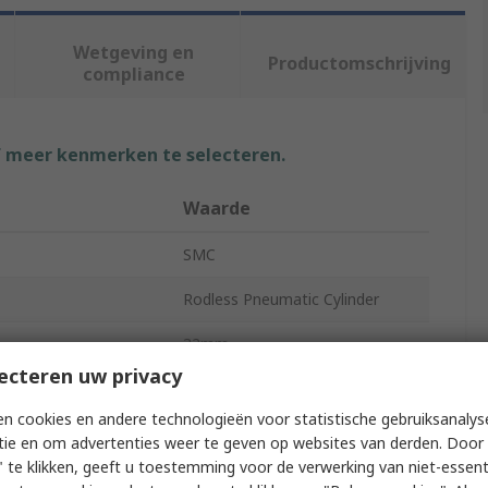
Wetgeving en
Productomschrijving
compliance
f meer kenmerken te selecteren.
Waarde
SMC
Rodless Pneumatic Cylinder
32mm
ecteren uw privacy
1050mm
n cookies en andere technologieën voor statistische gebruiksanalys
MY1
tie en om advertenties weer te geven op websites van derden. Door 
 te klikken, geeft u toestemming voor de verwerking van niet-essent
Double Acting