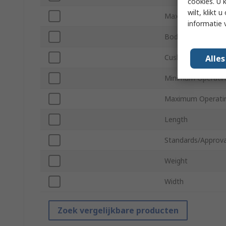
cookies. U 
wilt, klikt
Maximum Operatin
informatie 
Body Material
Cushioning Type
Alle
Minimum Operatin
Maximum Operati
Length
Standards/Approva
Weight
Width
Zoek vergelijkbare producten