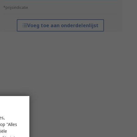
*prijsindicatie
Voeg toe aan onderdelenlijst
es,
op "Alles
iële