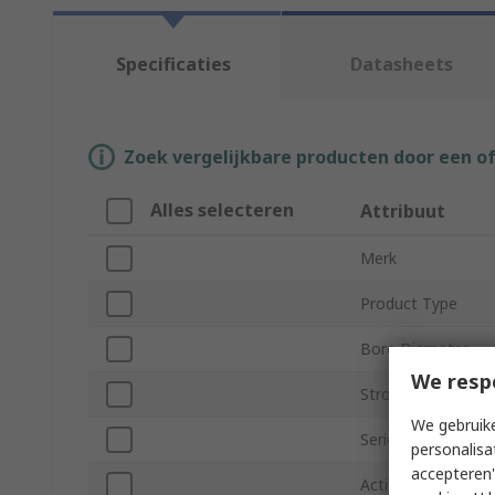
Specificaties
Datasheets
Zoek vergelijkbare producten door een o
Alles selecteren
Attribuut
Merk
Product Type
Bore Diameter
We resp
Stroke Length
We gebruike
Series
personalisa
accepteren"
Action Type