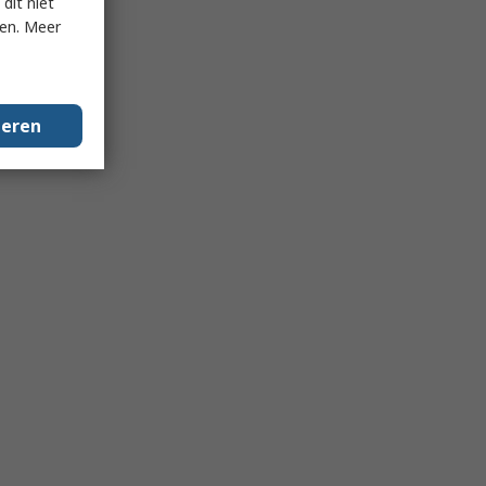
dit niet
ken. Meer
geren