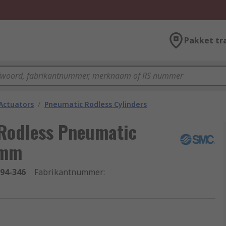
Pakket tr
Actuators
/
Pneumatic Rodless Cylinders
Rodless Pneumatic
 mm
-94-346
Fabrikantnummer
: