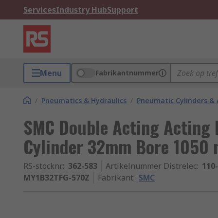
Services
Industry Hub
Support
Menu
Fabrikantnummer
/
Pneumatics & Hydraulics
/
Pneumatic Cylinders & 
SMC Double Acting Acting 
Cylinder 32mm Bore 1050
RS-stocknr.
:
362-583
Artikelnummer Distrelec
:
110
MY1B32TFG-570Z
Fabrikant
:
SMC