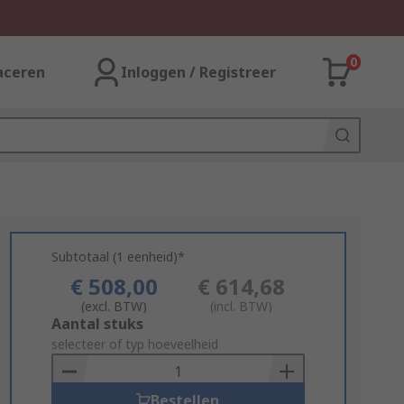
0
aceren
Inloggen / Registreer
Subtotaal (1 eenheid)*
€ 508,00
€ 614,68
(excl. BTW)
(incl. BTW)
Add
Aantal stuks
to
selecteer of typ hoeveelheid
Basket
Bestellen