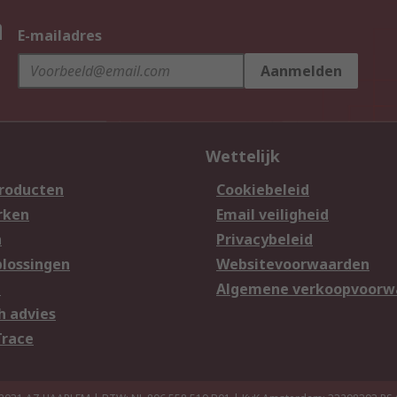
n
E-mailadres
Aanmelden
Wettelijk
producten
Cookiebeleid
rken
Email veiligheid
n
Privacybeleid
lossingen
Websitevoorwaarden
n
Algemene verkoopvoorw
h advies
Trace