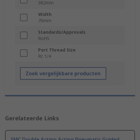
382mm
Width
70mm
Standards/Approvals
RoHS
Port Thread Size
Rc 1/4
Zoek vergelijkbare producten
Gerelateerde Links
SMC Double Acting Acting Pneumatic Guided