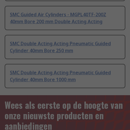
SMC Guided Air Cylinders - MGPL40TF-200Z
40mm Bore 200 mm Double Acting Acting
SMC Double Acting Acting Pneumatic Guided
Cylinder 40mm Bore 250 mm
SMC Double Acting Acting Pneumatic Guided
Cylinder 40mm Bore 1000 mm
Wees als eerste op de hoogte van
onze nieuwste producten en
aanbiedingen