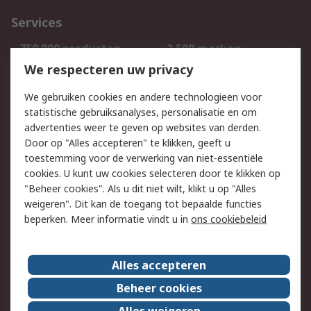
Services
750.000 producten
2.500 merken
Bestellen
Inkoopoplossingen
We respecteren uw privacy
Retouren
Technisch advies
We gebruiken cookies en andere technologieën voor
Track & Trace
statistische gebruiksanalyses, personalisatie en om
advertenties weer te geven op websites van derden.
Wettelijk
Door op "Alles accepteren" te klikken, geeft u
toestemming voor de verwerking van niet-essentiële
Cookiebeleid
Email veiligheid
cookies. U kunt uw cookies selecteren door te klikken op
Privacybeleid
Websitevoorwaarden
"Beheer cookies". Als u dit niet wilt, klikt u op "Alles
weigeren". Dit kan de toegang tot bepaalde functies
Algemene
beperken. Meer informatie vindt u in
ons cookiebeleid
verkoopvoorwaarden
Over RS
Alles accepteren
RS Group
Over ons
Beheer cookies
RS wereldwijd
Werken bij RS