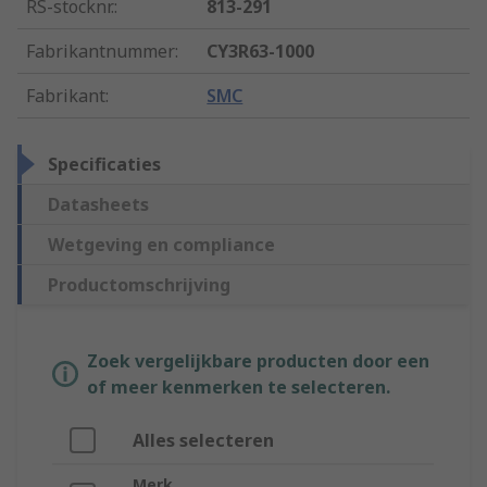
RS-stocknr.
:
813-291
Fabrikantnummer
:
CY3R63-1000
Fabrikant
:
SMC
Specificaties
Datasheets
Wetgeving en compliance
Productomschrijving
Zoek vergelijkbare producten door een
of meer kenmerken te selecteren.
Alles selecteren
Merk