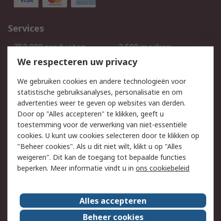
Services
750.000 producten
2.500 merken
Bestellen
Inkoopoplossingen
We respecteren uw privacy
Retouren
Technisch advies
We gebruiken cookies en andere technologieën voor
Track & Trace
statistische gebruiksanalyses, personalisatie en om
advertenties weer te geven op websites van derden.
Wettelijk
Door op "Alles accepteren" te klikken, geeft u
toestemming voor de verwerking van niet-essentiële
Cookiebeleid
Email veiligheid
cookies. U kunt uw cookies selecteren door te klikken op
Privacybeleid
Websitevoorwaarden
"Beheer cookies". Als u dit niet wilt, klikt u op "Alles
weigeren". Dit kan de toegang tot bepaalde functies
Algemene
beperken. Meer informatie vindt u in
ons cookiebeleid
verkoopvoorwaarden
Over RS
Alles accepteren
RS Group
Over ons
Beheer cookies