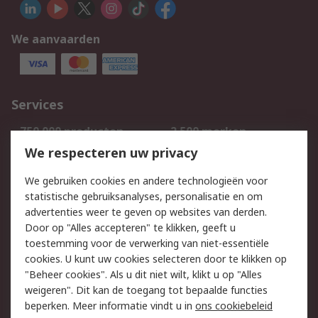
We aanvaarden
Services
750.000 producten
2.500 merken
Bestellen
Inkoopoplossingen
We respecteren uw privacy
Retouren
Technisch advies
We gebruiken cookies en andere technologieën voor
Track & Trace
statistische gebruiksanalyses, personalisatie en om
advertenties weer te geven op websites van derden.
Wettelijk
Door op "Alles accepteren" te klikken, geeft u
toestemming voor de verwerking van niet-essentiële
Cookiebeleid
Email veiligheid
cookies. U kunt uw cookies selecteren door te klikken op
Privacybeleid
Websitevoorwaarden
"Beheer cookies". Als u dit niet wilt, klikt u op "Alles
weigeren". Dit kan de toegang tot bepaalde functies
Algemene
beperken. Meer informatie vindt u in
ons cookiebeleid
verkoopvoorwaarden