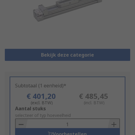
Bekijk deze categorie
Subtotaal (1 eenheid)*
€ 401,20
€ 485,45
(excl. BTW)
(incl. BTW)
Add
Aantal stuks
to
selecteer of typ hoeveelheid
Basket
Voorbestellen