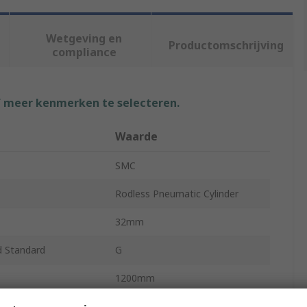
Wetgeving en
Productomschrijving
compliance
f meer kenmerken te selecteren.
Waarde
SMC
Rodless Pneumatic Cylinder
32mm
d Standard
G
1200mm
MY1B