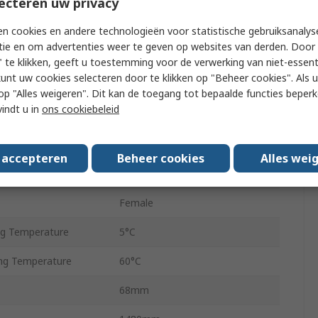
ecteren uw privacy
Double Acting
n cookies en andere technologieën voor statistische gebruiksanalys
tie en om advertenties weer te geven op websites van derden. Door 
g Pressure
0.8 MPa
 te klikken, geeft u toestemming voor de verwerking van niet-essent
kunt uw cookies selecteren door te klikken op "Beheer cookies". Als u 
Aluminium Alloy
 u op "Alles weigeren". Dit kan de toegang tot bepaalde functies beper
vindt u in
ons cookiebeleid
Air Cushion
ion
Unrestricted
s accepteren
Beheer cookies
Alles wei
Basic
Female
g Temperature
5°C
ng Temperature
60°C
68mm