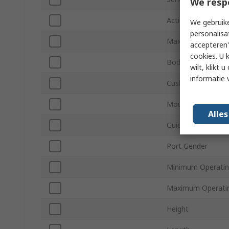
We resp
Action Type
We gebruike
personalisa
Maximum Operatin
accepteren"
cookies. U 
Body Material
wilt, klikt
informatie 
Cushioning Type
Mounting Orientat
Alle
Guide Type
Port Gender
Minimum Operatin
Maximum Operati
Height