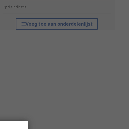
*prijsindicatie
Voeg toe aan onderdelenlijst