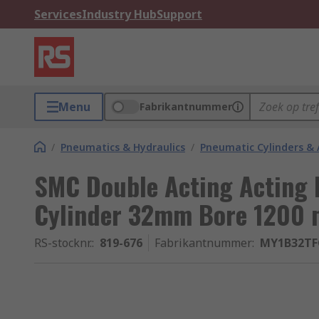
Services
Industry Hub
Support
Menu
Fabrikantnummer
/
Pneumatics & Hydraulics
/
Pneumatic Cylinders & 
SMC Double Acting Acting 
Cylinder 32mm Bore 1200
RS-stocknr.
:
819-676
Fabrikantnummer
:
MY1B32TF