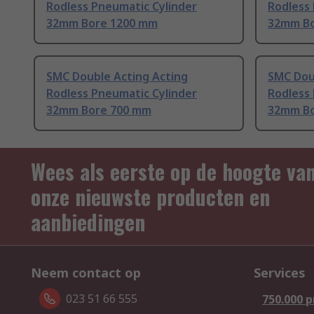
Rodless Pneumatic Cylinder
Rodless
32mm Bore 1200 mm
32mm Bo
SMC Double Acting Acting
SMC Dou
Rodless Pneumatic Cylinder
Rodless
32mm Bore 700 mm
32mm Bo
Wees als eerste op de hoogte va
onze nieuwste producten en
aanbiedingen
Neem contact op
Services
023 51 66 555
750.000 