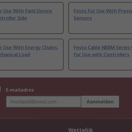
r Use With Field Device
Festo For Use With Press
ntroller Side
Sensors
r Use With Energy Chains,
Festo Cable NEBM Series 
chanical Load
for Use with Controllers
n
E-mailadres
Aanmelden
Wettelijk