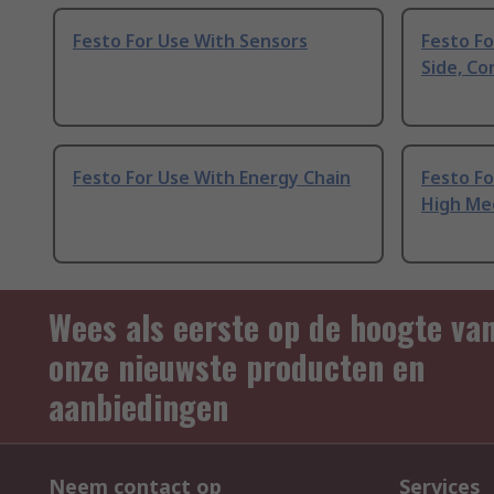
Festo For Use With Sensors
Festo Fo
Side, Co
Festo For Use With Energy Chain
Festo Fo
High Me
Wees als eerste op de hoogte va
onze nieuwste producten en
aanbiedingen
Neem contact op
Services