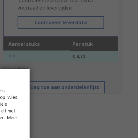
'Controleer leverdata' voor extra
voorraad en levertijden.
Controleer leverdata
Aantal stuks
Per stuk
1 +
€ 8,72
*prijsindicatie
Voeg toe aan onderdelenlijst
es,
op "Alles
iële
dit niet
ken. Meer