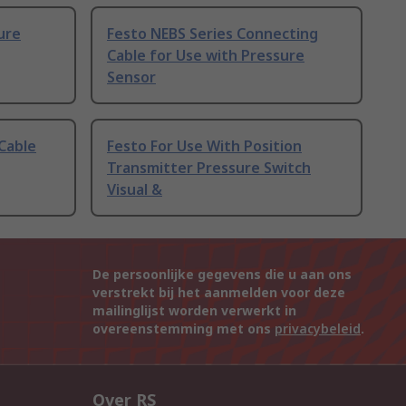
ure
Festo NEBS Series Connecting
Cable for Use with Pressure
Sensor
Cable
Festo For Use With Position
Transmitter Pressure Switch
Visual &
De persoonlijke gegevens die u aan ons
verstrekt bij het aanmelden voor deze
mailinglijst worden verwerkt in
overeenstemming met ons
privacybeleid
.
Over RS