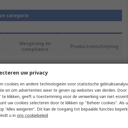
eze categorie
Wetgeving en
Productomschrijving
compliance
f meer kenmerken te selecteren.
ecteren uw privacy
n cookies en andere technologieën voor statistische gebruiksanalys
Waarde
tie en om advertenties weer te geven op websites van derden. Door 
 te klikken, geeft u toestemming voor de verwerking van niet-essent
Festo
kunt uw cookies selecteren door te klikken op "Beheer cookies". Als u 
Cable Lead
 u op "Alles weigeren". Dit kan de toegang tot bepaalde functies beper
vindt u in
ons cookiebeleid
NEBS