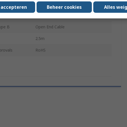
ype A
Socket
s accepteren
Beheer cookies
Alles wei
SPAB Series Pressure Sensor
ype B
Open End Cable
2.5m
provals
RoHS