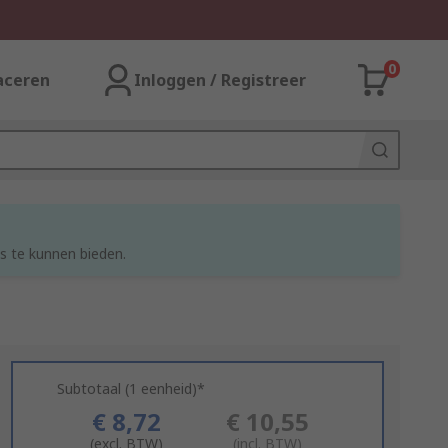
0
aceren
Inloggen / Registreer
s te kunnen bieden.
Subtotaal (1 eenheid)*
€ 8,72
€ 10,55
(excl. BTW)
(incl. BTW)