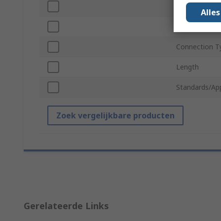
Connection T
Alle
For Use With
Connection T
Length
Standards/Ap
Zoek vergelijkbare producten
Gerelateerde Links