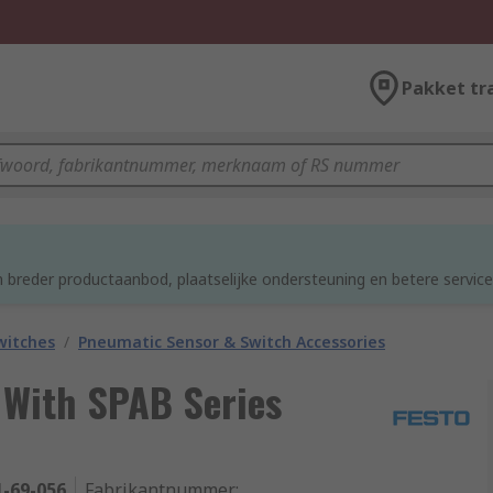
Pakket tr
d
 breder productaanbod, plaatselijke ondersteuning en betere service
witches
/
Pneumatic Sensor & Switch Accessories
e With SPAB Series
1-69-056
Fabrikantnummer
: