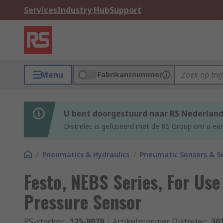
Services
Industry Hub
Support
Menu
Fabrikantnummer
U bent doorgestuurd naar RS Nederlan
Distrelec is gefuseerd met de RS Group om u een
/
Pneumatics & Hydraulics
/
Pneumatic Sensors & S
Festo, NEBS Series, For Us
Pressure Sensor
RS-stocknr.
:
125-9979
Artikelnummer Distrelec
:
30