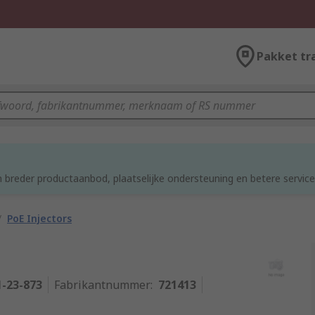
Pakket tr
d
 breder productaanbod, plaatselijke ondersteuning en betere service
/
PoE Injectors
1-23-873
Fabrikantnummer
:
721413