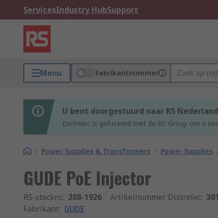
Services
Industry Hub
Support
Menu
Fabrikantnummer
U bent doorgestuurd naar RS Nederlan
Distrelec is gefuseerd met de RS Group om u een
/
Power Supplies & Transformers
/
Power Supplies
GUDE PoE Injector
RS-stocknr.
:
288-1926
Artikelnummer Distrelec
:
30
Fabrikant
:
GUDE