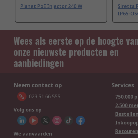
Planet PoE Injector 240 W
Siretta 
IP65-OS
Wees als eerste op de hoogte va
onze nieuwste producten en
aanbiedingen
Neem contact op
Services
023 51 66 555
750.000 
2.500 me
Volg ons op
Bestelle
Inkoopop
Retoure
We aanvaarden