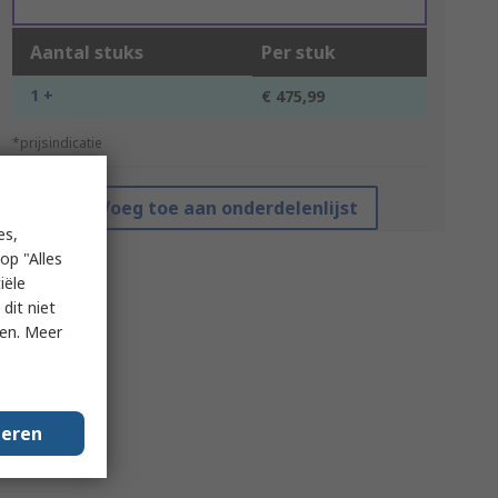
Aantal stuks
Per stuk
1 +
€ 475,99
*prijsindicatie
Voeg toe aan onderdelenlijst
es,
op "Alles
iële
dit niet
ken. Meer
geren