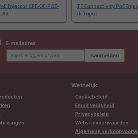
PoE Injector CPE-OE-POE-
TE Connectivity PoE Injec
CAR
dc Input
n
E-mailadres
Aanmelden
Wettelijk
producten
Cookiebeleid
rken
Email veiligheid
n
Privacybeleid
lossingen
Websitevoorwaarden
n
Algemene verkoopvoorw