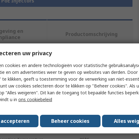
e PoE Injectors
geving en
Productomschrijving
mpliance
ecteren uw privacy
f meer kenmerken te selecteren.
n cookies en andere technologieën voor statistische gebruiksanalys
tie en om advertenties weer te geven op websites van derden. Door 
Waarde
 te klikken, geeft u toestemming voor de verwerking van niet-essent
kunt uw cookies selecteren door te klikken op "Beheer cookies". Als u 
GUDE
 u op "Alles weigeren". Dit kan de toegang tot bepaalde functies beper
vindt u in
ons cookiebeleid
e
PoE Injector
DIN Rail
s accepteren
Beheer cookies
Alles wei
erating Temperature
-20°C