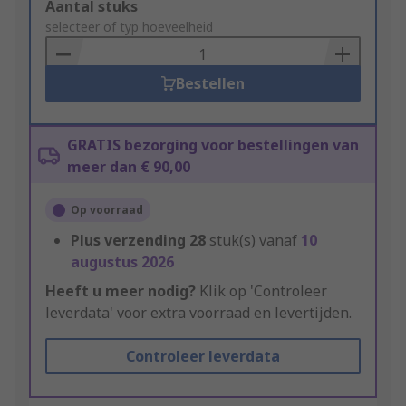
Add
Aantal stuks
to
selecteer of typ hoeveelheid
Basket
Bestellen
GRATIS bezorging voor bestellingen van
meer dan € 90,00
Op voorraad
Plus verzending
28
stuk(s) vanaf
10
augustus 2026
Heeft u meer nodig?
Klik op 'Controleer
leverdata' voor extra voorraad en levertijden.
Controleer leverdata