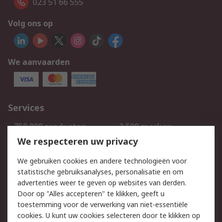
023 51 66 555
Volg ons op
We aanvaarden
Services
750.000 producten
2.500 merken
Bestellen
Inkoopoplossingen
We respecteren uw privacy
Retouren
Technisch advies
We gebruiken cookies en andere technologieën voor
Track & Trace
statistische gebruiksanalyses, personalisatie en om
advertenties weer te geven op websites van derden.
Wettelijk
Door op "Alles accepteren" te klikken, geeft u
toestemming voor de verwerking van niet-essentiële
Cookiebeleid
Email veiligheid
cookies. U kunt uw cookies selecteren door te klikken op