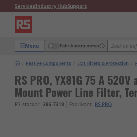
Services
Industry Hub
Support
Menu
Fabrikantnummer
/
Passive Components
/
EMI Filters & Protection
/
RS PRO, YX81G 75 A 520V a
Mount Power Line Filter, T
RS-stocknr.
:
286-7318
Fabrikant
:
RS PRO