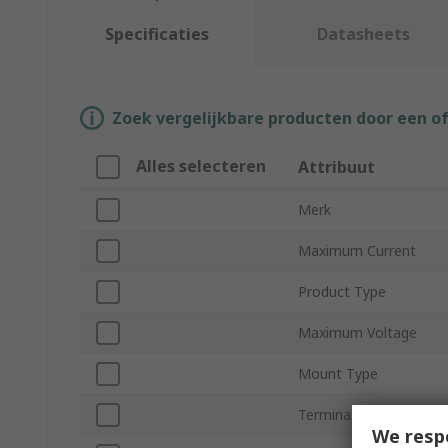
Specificaties
Datasheets
Zoek vergelijkbare producten door een o
Alles selecteren
Attribuut
Merk
Maximum Current
Product Type
Maximum Voltage
Mount Type
Termination Style
We resp