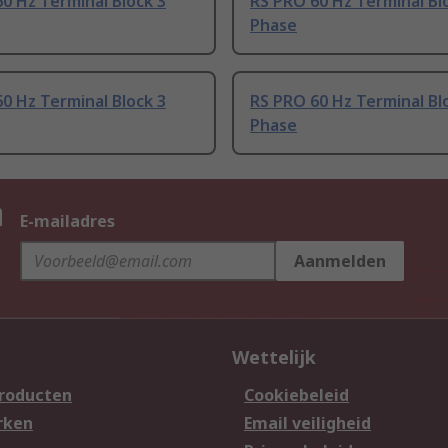
0 Hz Terminal Block 3
RS PRO 60 Hz Terminal Bl
Phase
0 Hz Terminal Block 3
RS PRO 60 Hz Terminal Bl
Phase
n
E-mailadres
Aanmelden
Wettelijk
producten
Cookiebeleid
rken
Email veiligheid