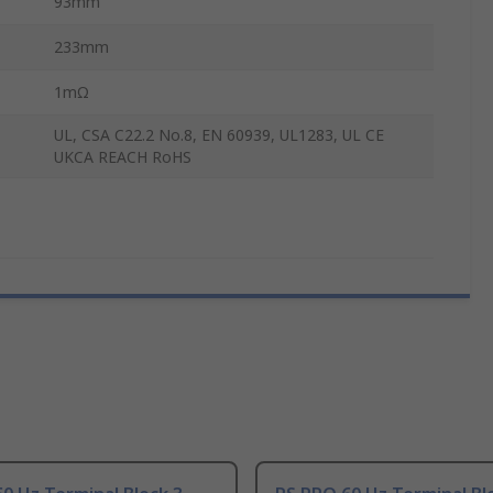
93mm
233mm
1mΩ
UL, CSA C22.2 No.8, EN 60939, UL1283, UL CE
UKCA REACH RoHS