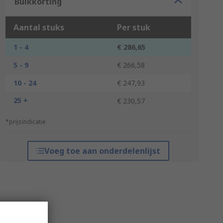
Bulkkorting
Aantal stuks
Per stuk
1 - 4
€ 286,65
5 - 9
€ 266,58
10 - 24
€ 247,93
25 +
€ 230,57
*prijsindicatie
Voeg toe aan onderdelenlijst