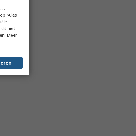
es,
op "Alles
iële
dit niet
ken. Meer
geren