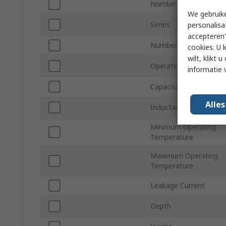
Number of Phases
We gebruike
Series
personalisa
accepteren"
Number of Stages
cookies. U 
wilt, klikt
Operating Frequency
informatie 
Capacitance
Alle
Inductance
Minimum Operating
Temperature
Maximum Operating
Temperature
Leakage Current
Depth