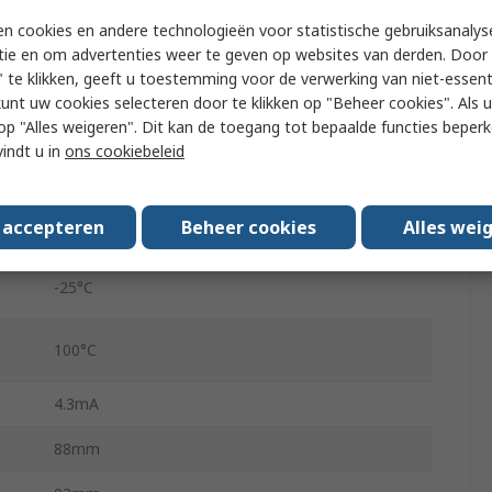
3
n cookies en andere technologieën voor statistische gebruiksanalys
YX81G
tie en om advertenties weer te geven op websites van derden. Door 
 te klikken, geeft u toestemming voor de verwerking van niet-essent
1
kunt uw cookies selecteren door te klikken op "Beheer cookies". Als u 
 u op "Alles weigeren". Dit kan de toegang tot bepaalde functies beper
50, 60Hz
vindt u in
ons cookiebeleid
2.2μF
s accepteren
Beheer cookies
Alles wei
0.5mH
-25°C
100°C
4.3mA
88mm