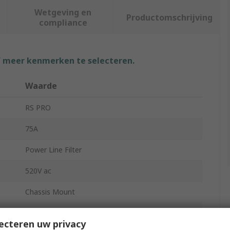
Wetgeving en
Productomschrijving
compliance
f meer kenmerken te selecteren.
Waarde
RS PRO
75A
Power Line Filter
520V ac
Chassis Mount
Terminal Block
ecteren uw privacy