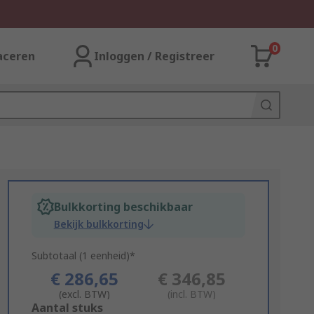
0
aceren
Inloggen / Registreer
Bulkkorting beschikbaar
Bekijk bulkkorting
Subtotaal (1 eenheid)*
€ 286,65
€ 346,85
(excl. BTW)
(incl. BTW)
Add
Aantal stuks