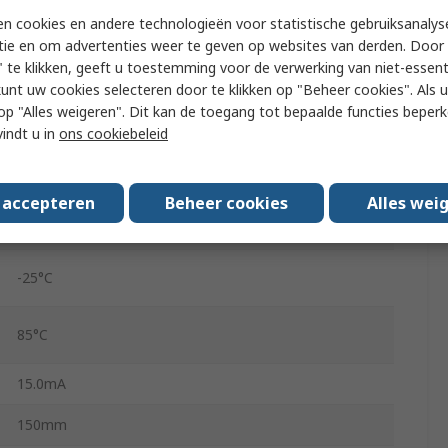
3
n cookies en andere technologieën voor statistische gebruiksanalys
tie en om advertenties weer te geven op websites van derden. Door 
TX82G
 te klikken, geeft u toestemming voor de verwerking van niet-essent
kunt uw cookies selecteren door te klikken op "Beheer cookies". Als u 
2
 u op "Alles weigeren". Dit kan de toegang tot bepaalde functies beper
vindt u in
ons cookiebeleid
50, 60Hz
1μF
s accepteren
Beheer cookies
Alles wei
3mH
-25°C
85°C
15.0mA
150mm