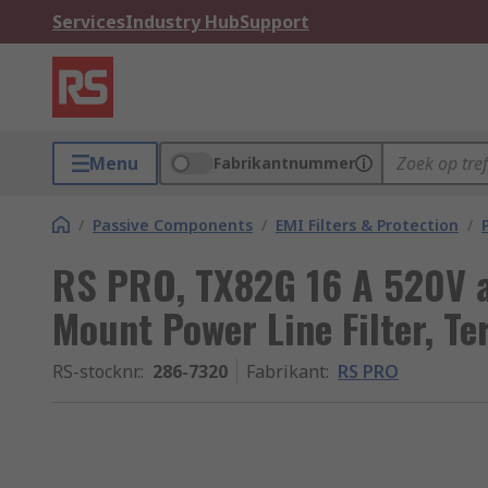
Services
Industry Hub
Support
Menu
Fabrikantnummer
/
Passive Components
/
EMI Filters & Protection
/
RS PRO, TX82G 16 A 520V a
Mount Power Line Filter, T
RS-stocknr.
:
286-7320
Fabrikant
:
RS PRO