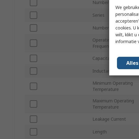
Number of Phases
We gebruike
personalisa
Series
accepteren"
cookies. U 
Number of Stages
wilt, klikt
Operating
informatie 
Frequency
Capacitance
Alle
Inductance
Minimum Operating
Temperature
Maximum Operating
Temperature
Leakage Current
Length