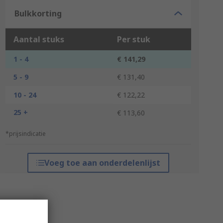
Bulkkorting
Aantal stuks
Per stuk
1 - 4
€ 141,29
5 - 9
€ 131,40
10 - 24
€ 122,22
25 +
€ 113,60
*prijsindicatie
Voeg toe aan onderdelenlijst