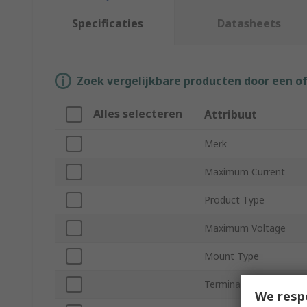
Specificaties
Datasheets
Zoek vergelijkbare producten door een o
Alles selecteren
Attribuut
Merk
Maximum Current
Product Type
Maximum Voltage
Mount Type
Termination Style
We resp