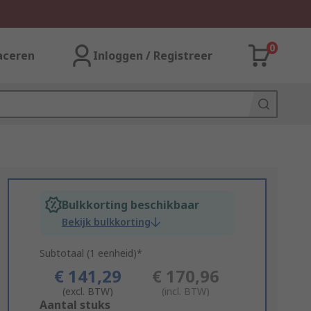
0
aceren
Inloggen / Registreer
Bulkkorting beschikbaar
Bekijk bulkkorting
Subtotaal (1 eenheid)*
€ 141,29
€ 170,96
(excl. BTW)
(incl. BTW)
Add
Aantal stuks