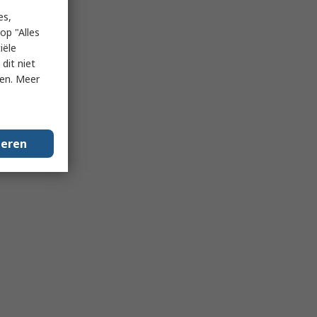
es,
op "Alles
iële
dit niet
ken. Meer
geren