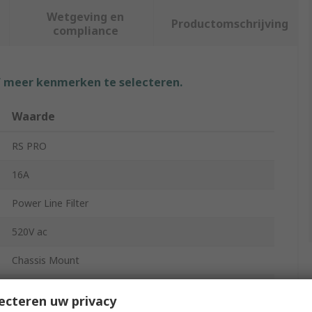
Wetgeving en
Productomschrijving
compliance
f meer kenmerken te selecteren.
Waarde
RS PRO
16A
Power Line Filter
520V ac
Chassis Mount
Terminal Block
ecteren uw privacy