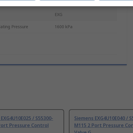
ts
2
EXG
ting Pressure
1600 kPa
 EXG4U10E025 / S55300-
Siemens EXG4U10E040 / S
ort Pressure Control
M115 2 Port Pressure Con
Valve G