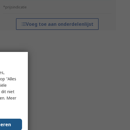
*prijsindicatie
Voeg toe aan onderdelenlijst
es,
op "Alles
iële
dit niet
ken. Meer
geren