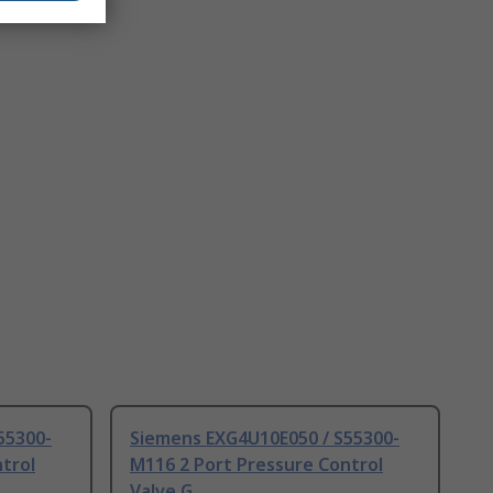
55300-
Siemens EXG4U10E050 / S55300-
trol
M116 2 Port Pressure Control
Valve G