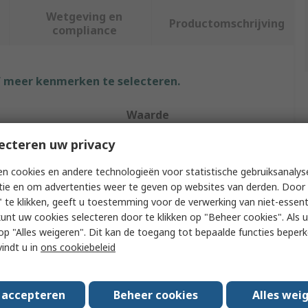
Wetgeving en
Productomschrijving
compliance
f meer kenmerken te selecteren.
Waarde
ecteren uw privacy
Siemens
n cookies en andere technologieën voor statistische gebruiksanalys
Pressure Control Valve
tie en om advertenties weer te geven op websites van derden. Door 
24V
 te klikken, geeft u toestemming voor de verwerking van niet-essent
kunt uw cookies selecteren door te klikken op "Beheer cookies". Als u 
osition
Valve is Closed
 u op "Alles weigeren". Dit kan de toegang tot bepaalde functies beper
vindt u in
ons cookiebeleid
rd
G
G 1 1/2 in
s accepteren
Beheer cookies
Alles wei