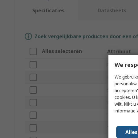
Specificaties
Datasheets
Zoek vergelijkbare producten door een o
Alles selecteren
Attribuut
We resp
Merk
We gebruike
Product Type
personalisa
Supply Voltage
accepteren"
cookies. U 
Default Valve P
wilt, klikt
informatie 
Thread Standa
Thread Size
Alle