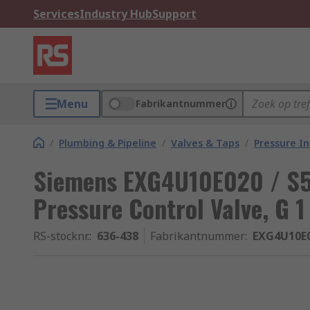
Services
Industry Hub
Support
Menu
Fabrikantnummer
/
Plumbing & Pipeline
/
Valves & Taps
/
Pressure I
Siemens EXG4U10E020 / S5
Pressure Control Valve, G 1 
RS-stocknr.
:
636-438
Fabrikantnummer
:
EXG4U10E0