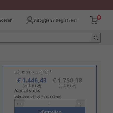
0
aceren
Inloggen / Registreer
Subtotaal (1 eenheid)*
€ 1.446,43
€ 1.750,18
(excl. BTW)
(incl. BTW)
Add
Aantal stuks
to
selecteer of typ hoeveelheid
Basket
Bestellen