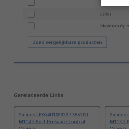
Number of Por
Series
Maximum Opera
Zoek vergelijkbare producten
Gerelateerde Links
Siemens EXG4U10E032 / S55300-
Siemens
M114 2 Port Pressure Control
M113 2 P
Valve G
Valve G