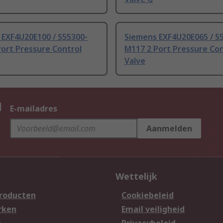
 EXF4U20E100 / S55300-
Siemens EXF4U20E065 / S
ort Pressure Control
M117 2 Port Pressure Con
Valve
n
E-mailadres
Aanmelden
Wettelijk
producten
Cookiebeleid
rken
Email veiligheid