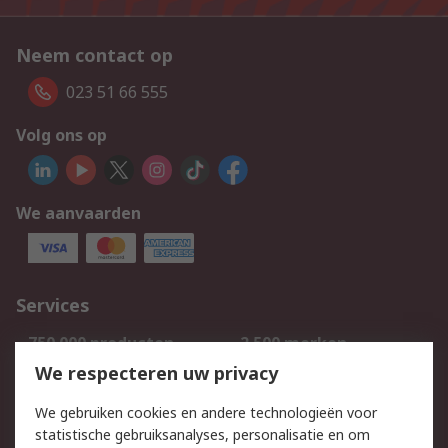
Neem contact op
023 51 66 555
Volg ons op
We aanvaarden
Services
750.000 producten
2.500 merken
Bestellen
Inkoopoplossingen
We respecteren uw privacy
Retouren
Technisch advies
We gebruiken cookies en andere technologieën voor
Track & Trace
statistische gebruiksanalyses, personalisatie en om