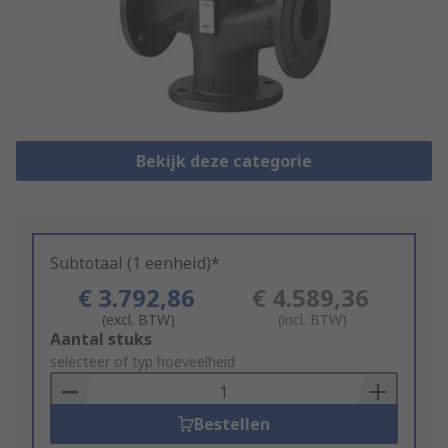
Bekijk deze categorie
Subtotaal (1 eenheid)*
€ 3.792,86
€ 4.589,36
(excl. BTW)
(incl. BTW)
Add
Aantal stuks
to
selecteer of typ hoeveelheid
Basket
Bestellen