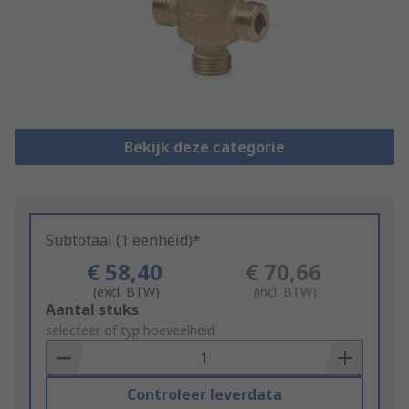
Bekijk deze categorie
Subtotaal (1 eenheid)*
€ 58,40
€ 70,66
(excl. BTW)
(incl. BTW)
Add
Aantal stuks
to
selecteer of typ hoeveelheid
Basket
Controleer leverdata