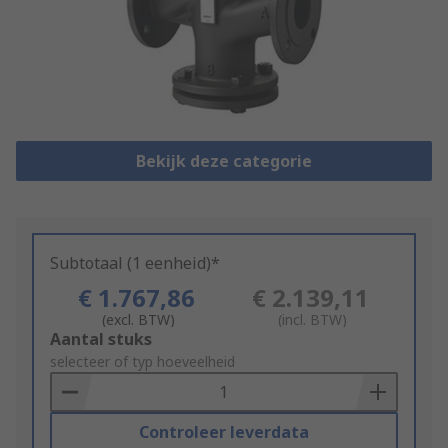
Bekijk deze categorie
Subtotaal (1 eenheid)*
€ 1.767,86
€ 2.139,11
(excl. BTW)
(incl. BTW)
Add
Aantal stuks
to
selecteer of typ hoeveelheid
Basket
Controleer leverdata