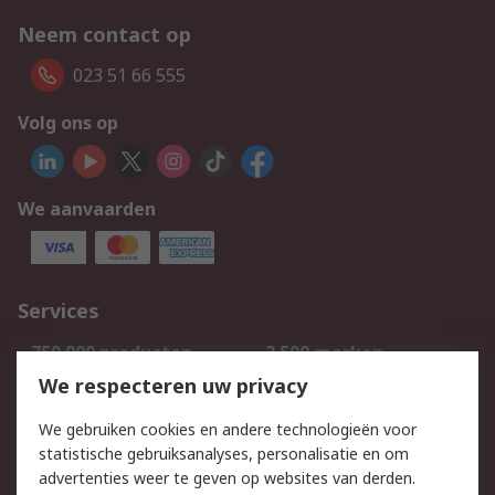
Neem contact op
023 51 66 555
Volg ons op
We aanvaarden
Services
750.000 producten
2.500 merken
Bestellen
Inkoopoplossingen
We respecteren uw privacy
Retouren
Technisch advies
We gebruiken cookies en andere technologieën voor
Track & Trace
statistische gebruiksanalyses, personalisatie en om
advertenties weer te geven op websites van derden.