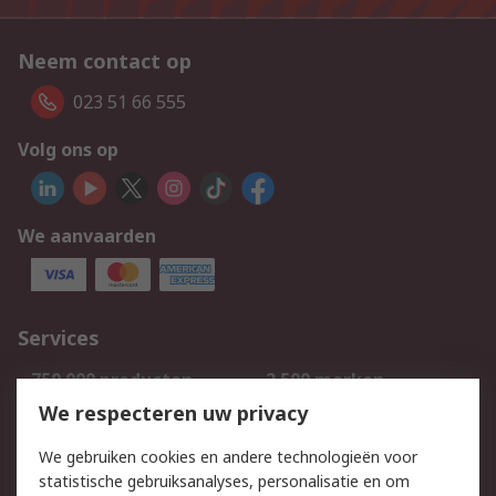
Neem contact op
023 51 66 555
Volg ons op
We aanvaarden
Services
750.000 producten
2.500 merken
Bestellen
Inkoopoplossingen
We respecteren uw privacy
Retouren
Technisch advies
We gebruiken cookies en andere technologieën voor
Track & Trace
statistische gebruiksanalyses, personalisatie en om