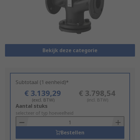
Bekijk deze categorie
Subtotaal (1 eenheid)*
€ 3.139,29
€ 3.798,54
(excl. BTW)
(incl. BTW)
Add
Aantal stuks
to
selecteer of typ hoeveelheid
Basket
Bestellen