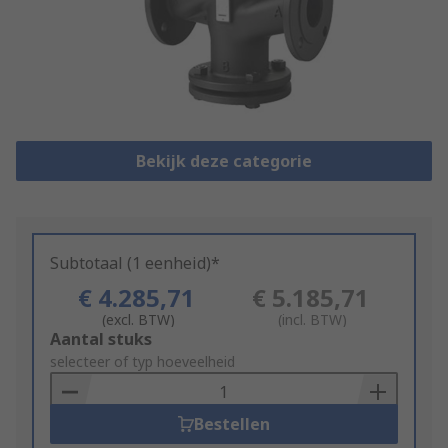
Bekijk deze categorie
Subtotaal (1 eenheid)*
€ 4.285,71
€ 5.185,71
(excl. BTW)
(incl. BTW)
Add
Aantal stuks
to
selecteer of typ hoeveelheid
Basket
Bestellen