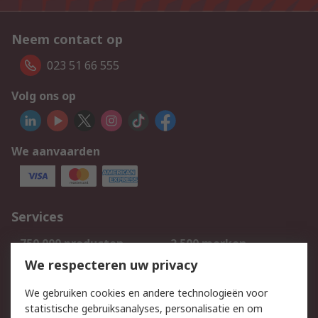
Neem contact op
023 51 66 555
Volg ons op
We aanvaarden
Services
750.000 producten
2.500 merken
Bestellen
Inkoopoplossingen
We respecteren uw privacy
Retouren
Technisch advies
We gebruiken cookies en andere technologieën voor
Track & Trace
statistische gebruiksanalyses, personalisatie en om