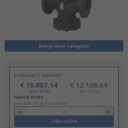
Bekijk deze categorie
Subtotaal (1 eenheid)*
€ 10.007,14
€ 12.108,64
(excl. BTW)
(incl. BTW)
Add
Aantal stuks
to
selecteer of typ hoeveelheid
Basket
Bestellen