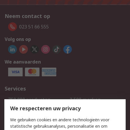
Neem contact op
023 51 66 555
Volg ons op
We aanvaarden
Services
750.000 producten
2.500 merken
Bestellen
Inkoopoplossingen
We respecteren uw privacy
Retouren
Technisch advies
We gebruiken cookies en andere technologieën voor
Track & Trace
statistische gebruiksanalyses, personalisatie en om