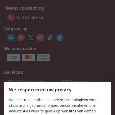
Neem contact op
023 51 66 555
Volg ons op
We aanvaarden
Services
750.000 producten
2.500 merken
Bestellen
Inkoopoplossingen
We respecteren uw privacy
Retouren
Technisch advies
We gebruiken cookies en andere technologieën voor
Track & Trace
statistische gebruiksanalyses, personalisatie en om
advertenties weer te geven op websites van derden.