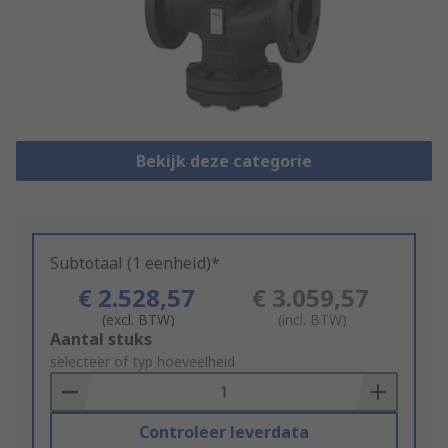
Bekijk deze categorie
Subtotaal (1 eenheid)*
€ 2.528,57
€ 3.059,57
(excl. BTW)
(incl. BTW)
Add
Aantal stuks
to
selecteer of typ hoeveelheid
Basket
Controleer leverdata