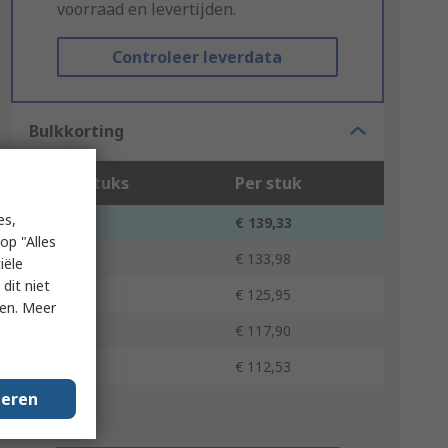
voorraad en levertijden.
Controleer leverdata
Bulkkorting
Aantal stuks
Per stuk
es,
1 - 9
€ 139,33
op "Alles
10 - 24
€ 133,98
iële
dit niet
25 - 49
€ 125,95
ken. Meer
50 - 99
€ 117,90
100 +
€ 112,53
geren
*prijsindicatie