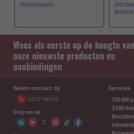
EAO Actuators
EAO Eme
Buttons
Wees als eerste op de hoogte va
onze nieuwste producten en
aanbiedingen
Neem contact op
Services
023 51 66 555
750.000 
2.500 me
Volg ons op
Bestelle
Inkoopop
Retoure