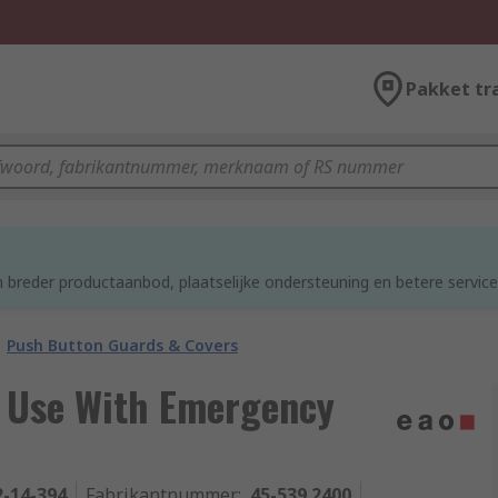
Pakket tr
d
 breder productaanbod, plaatselijke ondersteuning en betere service
Push Button Guards & Covers
r Use With Emergency
2-14-394
Fabrikantnummer
:
45-539.2400