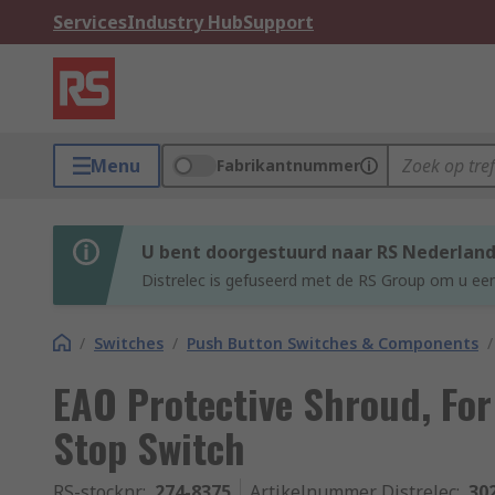
Services
Industry Hub
Support
Menu
Fabrikantnummer
U bent doorgestuurd naar RS Nederlan
Distrelec is gefuseerd met de RS Group om u een
/
Switches
/
Push Button Switches & Components
/
EAO Protective Shroud, Fo
Stop Switch
RS-stocknr.
:
274-8375
Artikelnummer Distrelec
:
30