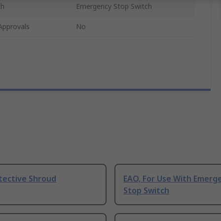
th
Emergency Stop Switch
Approvals
No
tective Shroud
EAO, For Use With Emerg
Stop Switch