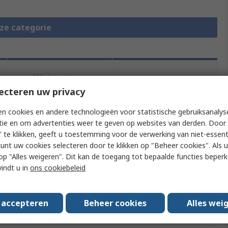
eze categorie
Wetgeving en
Productomschrijving
compliance
ecteren uw privacy
n cookies en andere technologieën voor statistische gebruiksanalys
tie en om advertenties weer te geven op websites van derden. Door 
f meer kenmerken te selecteren.
 te klikken, geeft u toestemming voor de verwerking van niet-essent
kunt uw cookies selecteren door te klikken op "Beheer cookies". Als u 
t
Waarde
 u op "Alles weigeren". Dit kan de toegang tot bepaalde functies beper
vindt u in
ons cookiebeleid
EAO
Protective Shroud
s accepteren
Beheer cookies
Alles wei
pe
Shroud