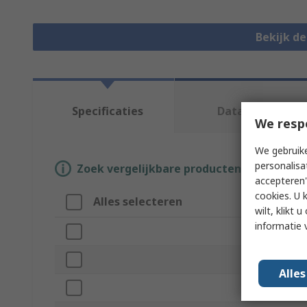
Bekijk d
Specificaties
Datasheets
We resp
We gebruike
personalisa
Zoek vergelijkbare producten door een o
accepteren"
cookies. U 
Alles selecteren
Attribuu
wilt, klikt
informatie 
Merk
Sub Type
Alle
Product Ty