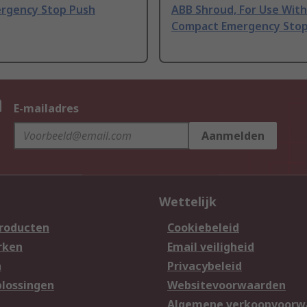
rgency Stop Push
ABB Shroud, For Use With
Compact Emergency Sto
n
E-mailadres
Aanmelden
Wettelijk
producten
Cookiebeleid
rken
Email veiligheid
n
Privacybeleid
lossingen
Websitevoorwaarden
n
Algemene verkoopvoorw