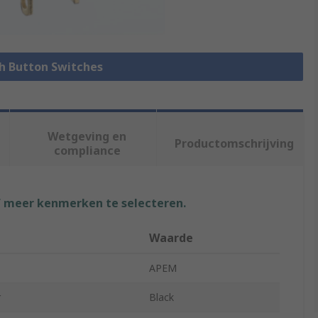
sh Button Switches
Wetgeving en
Productomschrijving
compliance
f meer kenmerken te selecteren.
Waarde
APEM
r
Black