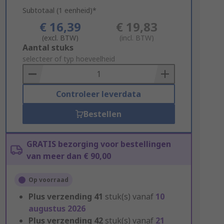
Subtotaal (1 eenheid)*
€ 16,39
€ 19,83
(excl. BTW)
(incl. BTW)
Add
Aantal stuks
to
selecteer of typ hoeveelheid
Basket
Controleer leverdata
Bestellen
GRATIS bezorging voor bestellingen
van meer dan € 90,00
Op voorraad
Plus verzending
41
stuk(s) vanaf
10
augustus 2026
Plus verzending
42
stuk(s) vanaf
21