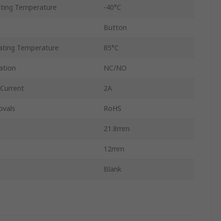
ting Temperature
-40°C
Button
ting Temperature
85°C
ation
NC/NO
 Current
2A
ovals
RoHS
21.8mm
12mm
Blank