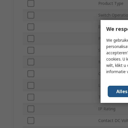
Product Type
Switch Operati
Illuminated
We resp
Panel Cutout Si
We gebruike
personalisa
Series
accepteren"
cookies. U 
Mount Type
wilt, klikt
informatie 
Contact Config
LED Colour
Alle
Terminal Type
IP Rating
Contact DC Vol