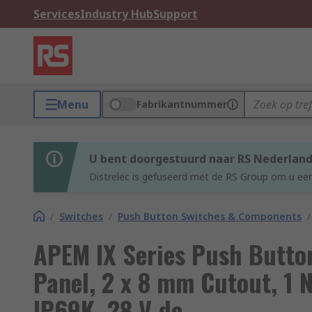
Services
Industry Hub
Support
Menu
Fabrikantnummer
U bent doorgestuurd naar RS Nederlan
Distrelec is gefuseerd met de RS Group om u een
/
Switches
/
Push Button Switches & Components
/
APEM IX Series Push Butto
Panel, 2 x 8 mm Cutout, 1 
IP69K, 28 V dc