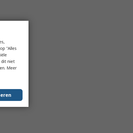
es,
op "Alles
iële
dit niet
ken. Meer
geren