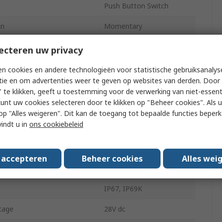
Push Button Switch
on
Momentary
No
ecteren uw privacy
ze
2 x 8 mm
n cookies en andere technologieën voor statistische gebruiksanalys
tie en om advertenties weer te geven op websites van derden. Door 
IX
 te klikken, geeft u toestemming voor de verwerking van niet-essent
kunt uw cookies selecteren door te klikken op "Beheer cookies". Als u 
Panel
 u op "Alles weigeren". Dit kan de toegang tot bepaalde functies beper
vindt u in
ons cookiebeleid
uration
1 NO/1 NC
Black
s accepteren
Beheer cookies
Alles wei
Solder
IP67, IP69K
tage
28V dc