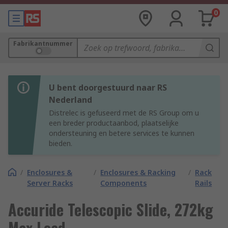
0
Fabrikantnummer
U bent doorgestuurd naar RS
Nederland
Distrelec is gefuseerd met de RS Group om u
een breder productaanbod, plaatselijke
ondersteuning en betere services te kunnen
bieden.
/
Enclosures &
/
Enclosures & Racking
/
Rack
Server Racks
Components
Rails
Accuride Telescopic Slide, 272kg
Max Load