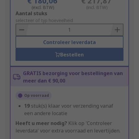
€ 180,06
€ 217,87
(excl. BTW)
(incl. BTW)
Add
Aantal stuks
to
selecteer of typ hoeveelheid
Basket
Controleer leverdata
Bestellen
GRATIS bezorging voor bestellingen van
meer dan € 90,00
Op voorraad
19
stuk(s) klaar voor verzending vanaf
een andere locatie
Heeft u meer nodig?
Klik op 'Controleer
leverdata' voor extra voorraad en levertijden.