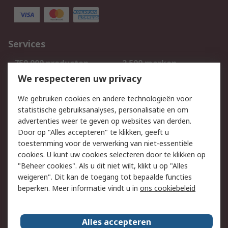
Services
750.000 producten
2.500 merken
Bestellen
Inkoopoplossingen
We respecteren uw privacy
Retouren
Technisch advies
We gebruiken cookies en andere technologieën voor
Track & Trace
statistische gebruiksanalyses, personalisatie en om
advertenties weer te geven op websites van derden.
Wettelijk
Door op "Alles accepteren" te klikken, geeft u
toestemming voor de verwerking van niet-essentiële
Cookiebeleid
Email veiligheid
cookies. U kunt uw cookies selecteren door te klikken op
Privacybeleid
Websitevoorwaarden
"Beheer cookies". Als u dit niet wilt, klikt u op "Alles
weigeren". Dit kan de toegang tot bepaalde functies
Algemene
beperken. Meer informatie vindt u in
ons cookiebeleid
verkoopvoorwaarden
Over RS
Alles accepteren