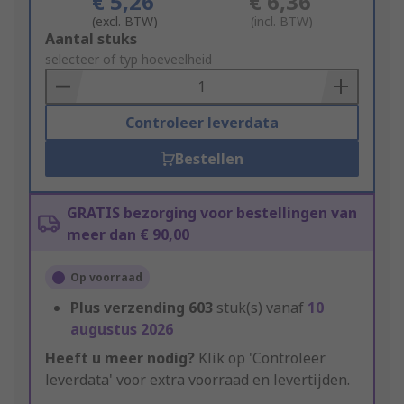
€ 5,26
€ 6,36
(excl. BTW)
(incl. BTW)
Add
Aantal stuks
to
selecteer of typ hoeveelheid
Basket
Controleer leverdata
Bestellen
GRATIS bezorging voor bestellingen van
meer dan € 90,00
Op voorraad
Plus verzending
603
stuk(s) vanaf
10
augustus 2026
Heeft u meer nodig?
Klik op 'Controleer
leverdata' voor extra voorraad en levertijden.