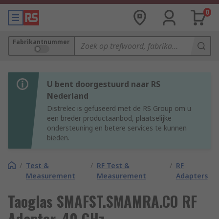
0
Fabrikantnummer
U bent doorgestuurd naar RS
Nederland
Distrelec is gefuseerd met de RS Group om u
een breder productaanbod, plaatselijke
ondersteuning en betere services te kunnen
bieden.
/
Test &
/
RF Test &
/
RF
Measurement
Measurement
Adapters
Taoglas SMAFST.SMAMRA.CO RF
Adapter, 40 GHz