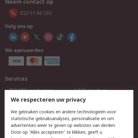
Neem contact op
023 51 66 555
Volg ons op
We aanvaarden
Services
750.000 producten
2.500 merken
Bestellen
Inkoopoplossingen
We respecteren uw privacy
Retouren
Technisch advies
We gebruiken cookies en andere technologieën voor
Track & Trace
statistische gebruiksanalyses, personalisatie en om
advertenties weer te geven op websites van derden.
Wettelijk
Door op "Alles accepteren" te klikken, geeft u