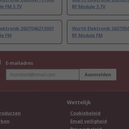
le FM 3.7V
RF Module 3.7V
lektronik 2607046213001
Wurth Elektronik 260705
le FM
RF Module FM
n
E-mailadres
Aanmelden
Wettelijk
producten
Cookiebeleid
rken
Email veiligheid