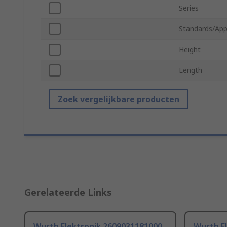
Series
Standards/App
Height
Length
Zoek vergelijkbare producten
Gerelateerde Links
Wurth Elektronik 2609031181000
Wurth E