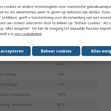
RF Module
n cookies en andere technologieën voor statistische gebruiksanalys
tie en om advertenties weer te geven op websites van derden. Door 
chnique
FM
 te klikken, geeft u toestemming voor de verwerking van niet-essent
kunt uw cookies selecteren door te klikken op "Beheer cookies". Als u 
ata Rate
100kbps
 u op "Alles weigeren". Dit kan de toegang tot bepaalde functies beper
Surface
vindt u in
ons cookiebeleid
put Power
27dBm
s accepteren
Beheer cookies
Alles wei
ivity
-124dBm
e
UART
ly Voltage
3.6V
ly Voltage
3.7V
ating Temperature
-40°C
ating Temperature
85°C