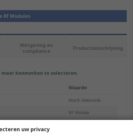
le RF Modules
Wetgeving en
Productomschrijving
compliance
f meer kenmerken te selecteren.
Waarde
Wurth Elektronik
RF Module
ype
Module
ecteren uw privacy