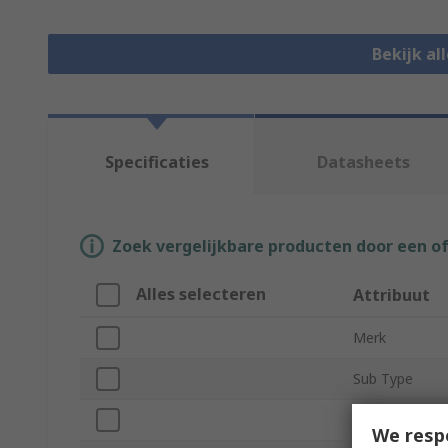
Bekijk al
Specificaties
Datasheets
Zoek vergelijkbare producten door een o
Alles selecteren
Attribuut
Merk
Sub Type
Component T
We resp