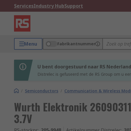
Services
Industry Hub
Support
Menu
Fabrikantnummer
U bent doorgestuurd naar RS Nederlan
Distrelec is gefuseerd met de RS Group om u een
/
Semiconductors
/
Communication & Wireless Modu
Wurth Elektronik 2609031
3.7V
RS-stocknr.
:
205-9948
Artikelnummer Distrelec
:
30