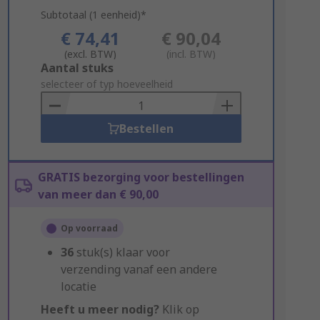
Subtotaal (1 eenheid)*
€ 74,41
€ 90,04
(excl. BTW)
(incl. BTW)
Add
Aantal stuks
to
selecteer of typ hoeveelheid
Basket
Bestellen
GRATIS bezorging voor bestellingen
van meer dan € 90,00
Op voorraad
36
stuk(s) klaar voor
verzending vanaf een andere
locatie
Heeft u meer nodig?
Klik op