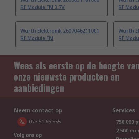
RF Module FM 3.7V
RF Modu
Wurth Elektronik 2607046211001
Wurth E
RF Module FM
RF Modu
Wees als eerste op de hoogte va
onze nieuwste producten en
aanbiedingen
Neem contact op
Services
023 51 66 555
750.000 
2.500 me
Volg ons op