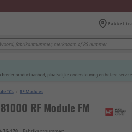
Pakket tr
d
 breder productaanbod, plaatselijke ondersteuning en betere service
le ICs
/
RF Modules
181000 RF Module FM
3-76-178
Fabrikantnummer
: