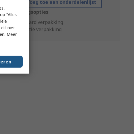
Voeg toe aan onderdelenlijst
es,
Verpakkingsopties
op "Alles
iële
Standaard verpakking
dit niet
Productie verpakking
ken. Meer
geren