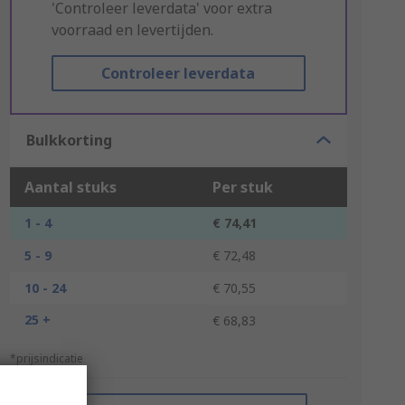
'Controleer leverdata' voor extra
voorraad en levertijden.
Controleer leverdata
Bulkkorting
Aantal stuks
Per stuk
1 - 4
€ 74,41
5 - 9
€ 72,48
10 - 24
€ 70,55
25 +
€ 68,83
*prijsindicatie