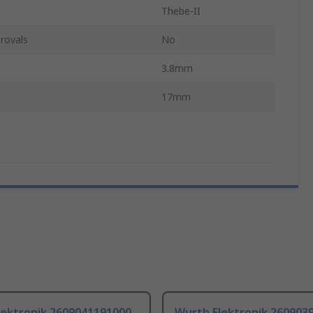
Thebe-II
rovals
No
3.8mm
17mm
lektronik 2609041191000
Wurth Elektronik 260903