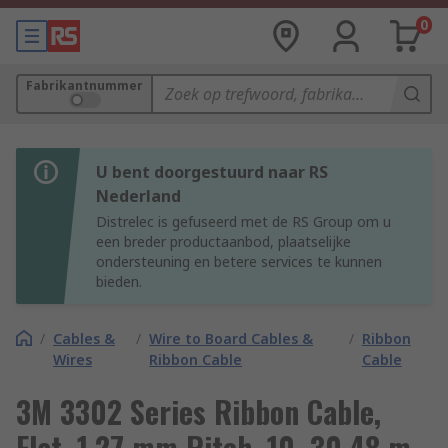
0
Fabrikantnummer
U bent doorgestuurd naar RS
Nederland
Distrelec is gefuseerd met de RS Group om u
een breder productaanbod, plaatselijke
ondersteuning en betere services te kunnen
bieden.
/
Cables &
/
Wire to Board Cables &
/
Ribbon
Wires
Ribbon Cable
Cable
3M 3302 Series Ribbon Cable,
Flat, 1.27 mm Pitch, 10, 30.48 m