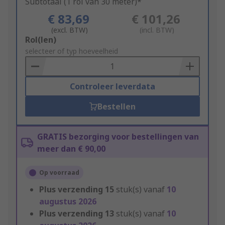
Subtotaal (1 rol van 30 meter)*
€ 83,69
€ 101,26
(excl. BTW)
(incl. BTW)
Add
Rol(len)
to
selecteer of typ hoeveelheid
Basket
Controleer leverdata
Bestellen
GRATIS bezorging voor bestellingen van
meer dan € 90,00
Op voorraad
Plus verzending
15
stuk(s) vanaf
10
augustus 2026
Plus verzending
13
stuk(s) vanaf
10