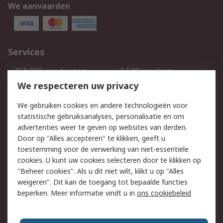
We aanvaarden
Services
750.000 producten
2.500 merken
Bestellen
Inkoopoplossingen
We respecteren uw privacy
Retouren
Technisch advies
We gebruiken cookies en andere technologieën voor
Track & Trace
statistische gebruiksanalyses, personalisatie en om
advertenties weer te geven op websites van derden.
Wettelijk
Door op "Alles accepteren" te klikken, geeft u
toestemming voor de verwerking van niet-essentiële
Cookiebeleid
Email veiligheid
cookies. U kunt uw cookies selecteren door te klikken op
Privacybeleid
Websitevoorwaarden
"Beheer cookies". Als u dit niet wilt, klikt u op "Alles
weigeren". Dit kan de toegang tot bepaalde functies
Algemene
beperken. Meer informatie vindt u in
ons cookiebeleid
verkoopvoorwaarden
Over RS