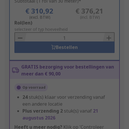
Subtotaal (1 rol van 30 meter)*
€ 310,92
€ 376,21
(excl. BTW)
(incl. BTW)
Add
Rol(len)
to
selecteer of typ hoeveelheid
Basket
Bestellen
GRATIS bezorging voor bestellingen van
meer dan € 90,00
Op voorraad
24
stuk(s) klaar voor verzending vanaf
een andere locatie
Plus verzending
2
stuk(s) vanaf
21
augustus 2026
Heeft u meer nodig?
Klik op 'Controleer