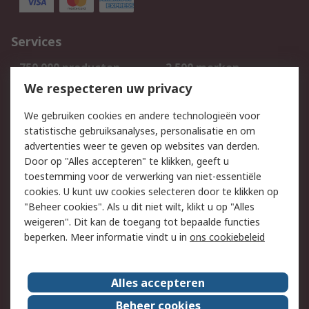
Services
750.000 producten
2.500 merken
Bestellen
Inkoopoplossingen
We respecteren uw privacy
Retouren
Technisch advies
We gebruiken cookies en andere technologieën voor
Track & Trace
statistische gebruiksanalyses, personalisatie en om
advertenties weer te geven op websites van derden.
Wettelijk
Door op "Alles accepteren" te klikken, geeft u
toestemming voor de verwerking van niet-essentiële
Cookiebeleid
Email veiligheid
cookies. U kunt uw cookies selecteren door te klikken op
Privacybeleid
Websitevoorwaarden
"Beheer cookies". Als u dit niet wilt, klikt u op "Alles
weigeren". Dit kan de toegang tot bepaalde functies
Algemene
beperken. Meer informatie vindt u in
ons cookiebeleid
verkoopvoorwaarden
Over RS
Alles accepteren
RS Group
Over ons
Beheer cookies