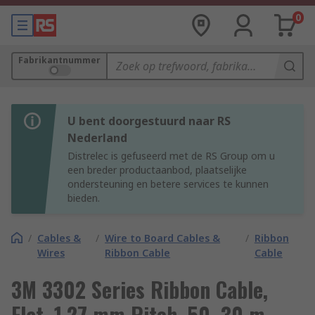
0
Fabrikantnummer
U bent doorgestuurd naar RS
Nederland
Distrelec is gefuseerd met de RS Group om u
een breder productaanbod, plaatselijke
ondersteuning en betere services te kunnen
bieden.
/
Cables &
/
Wire to Board Cables &
/
Ribbon
Wires
Ribbon Cable
Cable
3M 3302 Series Ribbon Cable,
Flat, 1.27 mm Pitch, 50, 30 m