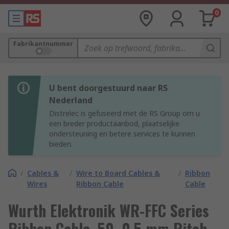
0
Fabrikantnummer
U bent doorgestuurd naar RS
Nederland
Distrelec is gefuseerd met de RS Group om u
een breder productaanbod, plaatselijke
ondersteuning en betere services te kunnen
bieden.
/
Cables &
/
Wire to Board Cables &
/
Ribbon
Wires
Ribbon Cable
Cable
Wurth Elektronik WR-FFC Series
Ribbon Cable, 50, 0.5 mm Pitch,