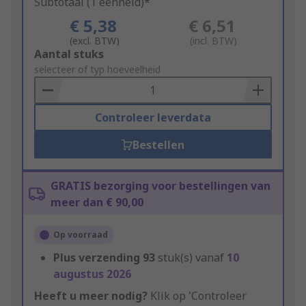
Subtotaal (1 eenheid)*
€ 5,38
€ 6,51
(excl. BTW)
(incl. BTW)
Add
Aantal stuks
to
selecteer of typ hoeveelheid
Basket
Controleer leverdata
Bestellen
GRATIS bezorging voor bestellingen van
meer dan € 90,00
Op voorraad
Plus verzending
93
stuk(s) vanaf
10
augustus 2026
Heeft u meer nodig?
Klik op 'Controleer