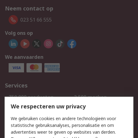
Neem contact op
023 51 66 555
Volg ons op
We aanvaarden
Services
750.000 producten
2.500 merken
Bestellen
Inkoopoplossingen
We respecteren uw privacy
Retouren
Technisch advies
We gebruiken cookies en andere technologieën voor
Track & Trace
statistische gebruiksanalyses, personalisatie en om
advertenties weer te geven op websites van derden.