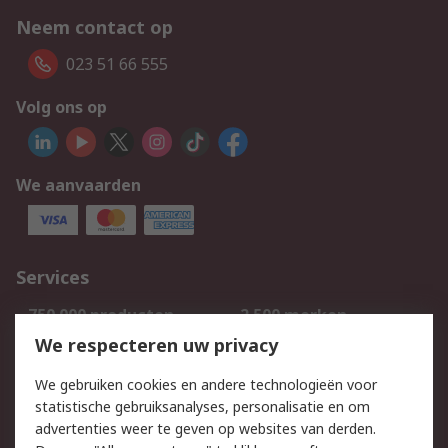
Neem contact op
023 51 66 555
Volg ons op
We aanvaarden
Services
750.000 producten
2.500 merken
Bestellen
Inkoopoplossingen
We respecteren uw privacy
Retouren
Technisch advies
We gebruiken cookies en andere technologieën voor
Track & Trace
statistische gebruiksanalyses, personalisatie en om
advertenties weer te geven op websites van derden.