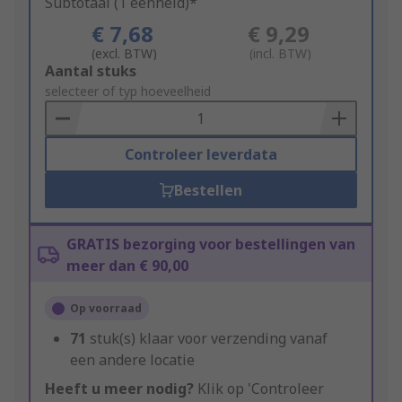
Subtotaal (1 eenheid)*
€ 7,68
€ 9,29
(excl. BTW)
(incl. BTW)
Add
Aantal stuks
to
selecteer of typ hoeveelheid
Basket
Controleer leverdata
Bestellen
GRATIS bezorging voor bestellingen van
meer dan € 90,00
Op voorraad
71
stuk(s) klaar voor verzending vanaf
een andere locatie
Heeft u meer nodig?
Klik op 'Controleer