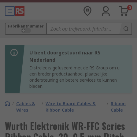
0
Fabrikantnummer
U bent doorgestuurd naar RS
Nederland
Distrelec is gefuseerd met de RS Group om u
een breder productaanbod, plaatselijke
ondersteuning en betere services te kunnen
bieden.
/
Cables &
/
Wire to Board Cables &
/
Ribbon
Wires
Ribbon Cable
Cable
Wurth Elektronik WR-FFC Series
Ribbon Cable, 20, 0.5 mm Pitch,