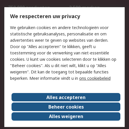
750.000 producten
2.500 merken
Bestellen
Inkoopoplossingen
We respecteren uw privacy
Retouren
Technisch advies
We gebruiken cookies en andere technologieën voor
Track & Trace
statistische gebruiksanalyses, personalisatie en om
advertenties weer te geven op websites van derden.
Wettelijk
Door op "Alles accepteren" te klikken, geeft u
toestemming voor de verwerking van niet-essentiële
Cookiebeleid
Email veiligheid
cookies. U kunt uw cookies selecteren door te klikken op
Privacybeleid
Websitevoorwaarden
"Beheer cookies". Als u dit niet wilt, klikt u op "Alles
weigeren". Dit kan de toegang tot bepaalde functies
Algemene
beperken. Meer informatie vindt u in
ons cookiebeleid
verkoopvoorwaarden
Over RS
Alles accepteren
RS Group
Over ons
Beheer cookies
RS wereldwijd
Werken bij RS
Alles weigeren
ESG