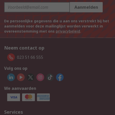
Aanmelden
De persoonlijke gegevens die u aan ons verstrekt bij het
aanmelden voor deze mailinglijst worden verwerkt in
overeenstemming met ons
privacybeleid
.
Neem contact op
023 51 66 555
Volg ons op
We aanvaarden
Services