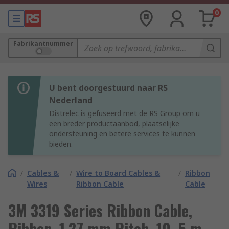
0
Fabrikantnummer
U bent doorgestuurd naar RS
Nederland
Distrelec is gefuseerd met de RS Group om u
een breder productaanbod, plaatselijke
ondersteuning en betere services te kunnen
bieden.
/
Cables &
/
Wire to Board Cables &
/
Ribbon
Wires
Ribbon Cable
Cable
3M 3319 Series Ribbon Cable,
Ribbon, 1.27 mm Pitch, 10, 5 m