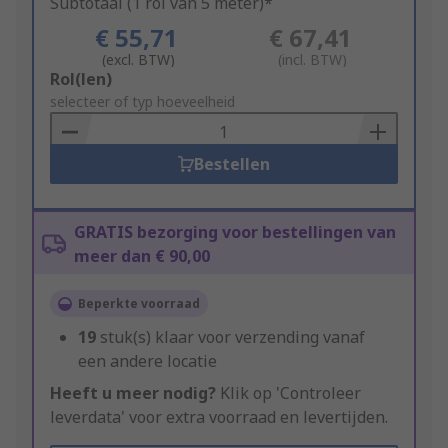
Subtotaal (1 rol van 5 meter)*
€ 55,71
€ 67,41
(excl. BTW)
(incl. BTW)
Add
Rol(len)
to
selecteer of typ hoeveelheid
Basket
Bestellen
GRATIS bezorging voor bestellingen van
meer dan € 90,00
Beperkte voorraad
19
stuk(s) klaar voor verzending vanaf
een andere locatie
Heeft u meer nodig?
Klik op 'Controleer
leverdata' voor extra voorraad en levertijden.