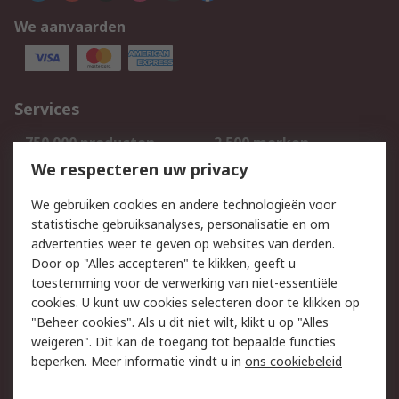
We aanvaarden
Services
750.000 producten
2.500 merken
Bestellen
Inkoopoplossingen
We respecteren uw privacy
Retouren
Technisch advies
We gebruiken cookies en andere technologieën voor
Track & Trace
statistische gebruiksanalyses, personalisatie en om
advertenties weer te geven op websites van derden.
Wettelijk
Door op "Alles accepteren" te klikken, geeft u
toestemming voor de verwerking van niet-essentiële
Cookiebeleid
Email veiligheid
cookies. U kunt uw cookies selecteren door te klikken op
Privacybeleid
Websitevoorwaarden
"Beheer cookies". Als u dit niet wilt, klikt u op "Alles
weigeren". Dit kan de toegang tot bepaalde functies
Algemene
beperken. Meer informatie vindt u in
ons cookiebeleid
verkoopvoorwaarden