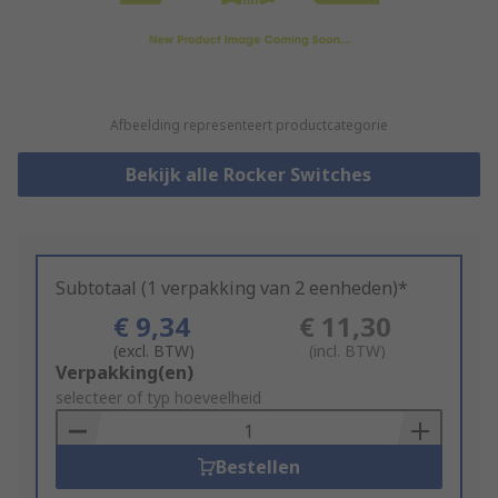
Afbeelding representeert productcategorie
Bekijk alle Rocker Switches
Subtotaal (1 verpakking van 2 eenheden)*
€ 9,34
€ 11,30
(excl. BTW)
(incl. BTW)
Add
Verpakking(en)
to
selecteer of typ hoeveelheid
Basket
Bestellen