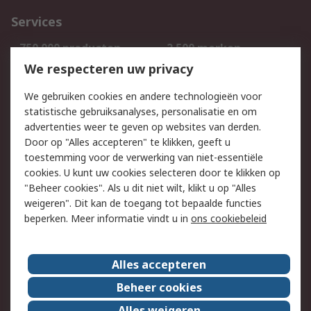
Services
750.000 producten
2.500 merken
Bestellen
Inkoopoplossingen
We respecteren uw privacy
Retouren
Technisch advies
We gebruiken cookies en andere technologieën voor
Track & Trace
statistische gebruiksanalyses, personalisatie en om
advertenties weer te geven op websites van derden.
Wettelijk
Door op "Alles accepteren" te klikken, geeft u
toestemming voor de verwerking van niet-essentiële
Cookiebeleid
Email veiligheid
cookies. U kunt uw cookies selecteren door te klikken op
Privacybeleid
Websitevoorwaarden
"Beheer cookies". Als u dit niet wilt, klikt u op "Alles
weigeren". Dit kan de toegang tot bepaalde functies
Algemene
beperken. Meer informatie vindt u in
ons cookiebeleid
verkoopvoorwaarden
Over RS
Alles accepteren
RS Group
Over ons
Beheer cookies
RS wereldwijd
Werken bij RS
Alles weigeren