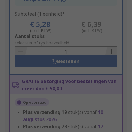
Subtotaal (1 eenheid)*
€ 5,28
€ 6,39
(excl. BTW)
(incl. BTW)
Add
Aantal stuks
to
selecteer of typ hoeveelheid
Basket
Bestellen
GRATIS bezorging voor bestellingen van
meer dan € 90,00
Op voorraad
Plus verzending
19
stuk(s) vanaf
10
augustus 2026
Plus verzending
78
stuk(s) vanaf
17