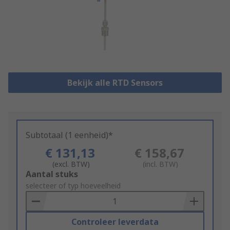
Bekijk alle RTD Sensors
Subtotaal (1 eenheid)*
€ 131,13
€ 158,67
(excl. BTW)
(incl. BTW)
Add
Aantal stuks
to
selecteer of typ hoeveelheid
Basket
Controleer leverdata