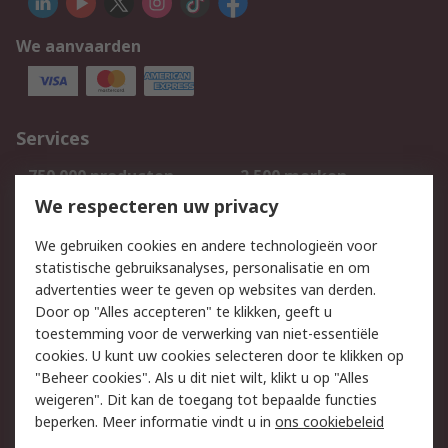
We aanvaarden
Services
750.000 producten
2.500 merken
Bestellen
Inkoopoplossingen
We respecteren uw privacy
Retouren
Technisch advies
We gebruiken cookies en andere technologieën voor
Track & Trace
statistische gebruiksanalyses, personalisatie en om
advertenties weer te geven op websites van derden.
Wettelijk
Door op "Alles accepteren" te klikken, geeft u
toestemming voor de verwerking van niet-essentiële
Cookiebeleid
Email veiligheid
cookies. U kunt uw cookies selecteren door te klikken op
Privacybeleid
Websitevoorwaarden
"Beheer cookies". Als u dit niet wilt, klikt u op "Alles
weigeren". Dit kan de toegang tot bepaalde functies
Algemene
beperken. Meer informatie vindt u in
ons cookiebeleid
verkoopvoorwaarden