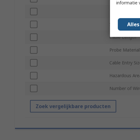
informatie 
Termination T
Alle
Series
Cable Length
Probe Material
Cable Entry Siz
Hazardous Area
Number of Wir
Zoek vergelijkbare producten