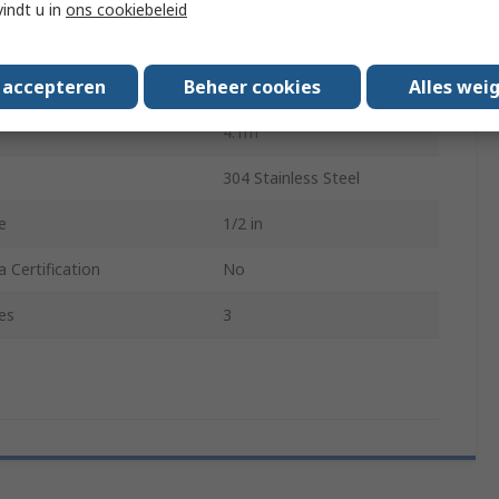
vindt u in
ons cookiebeleid
ype
Probe
s accepteren
Beheer cookies
Alles wei
RTR-M08
4.1m
304 Stainless Steel
e
1/2 in
 Certification
No
es
3