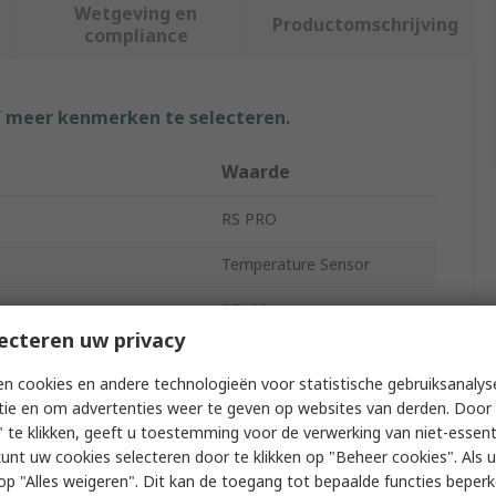
Wetgeving en
Productomschrijving
compliance
f meer kenmerken te selecteren.
Waarde
RS PRO
Temperature Sensor
PT100
ecteren uw privacy
50mm
n cookies en andere technologieën voor statistische gebruiksanalys
r
8mm
tie en om advertenties weer te geven op websites van derden. Door 
 te klikken, geeft u toestemming voor de verwerking van niet-essent
erature Sensed
-50°C
kunt uw cookies selecteren door te klikken op "Beheer cookies". Als u 
 u op "Alles weigeren". Dit kan de toegang tot bepaalde functies beper
erature Sensed
400°C