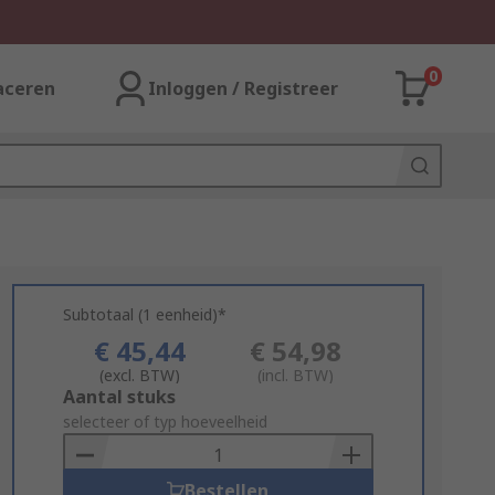
0
aceren
Inloggen / Registreer
Subtotaal (1 eenheid)*
€ 45,44
€ 54,98
(excl. BTW)
(incl. BTW)
Add
Aantal stuks
to
selecteer of typ hoeveelheid
Basket
Bestellen