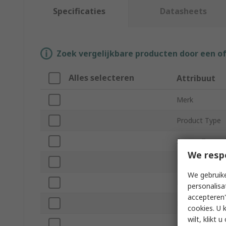
Specificaties
Datasheets
Zoek vergelijkbare producten door een o
Alles selecteren
Attribuut
Merk
Product Type
Sensor Type
We resp
Probe Length
We gebruike
Probe Diamete
personalisa
accepteren"
Minimum Temp
cookies. U 
wilt, klikt
Maximum Temp