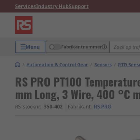
Services
Industry Hub
Support
Menu
Fabrikantnummer
/
Automation & Control Gear
/
Sensors
/
RTD Sens
RS PRO PT100 Temperature
mm Long, 3 Wire, 400 °C 
RS-stocknr.
:
350-402
Fabrikant
:
RS PRO