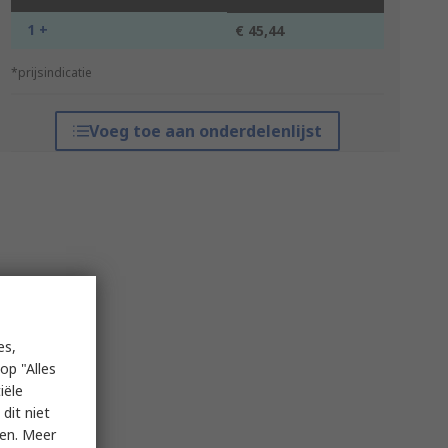
1 +
€ 45,44
*prijsindicatie
Voeg toe aan onderdelenlijst
es,
op "Alles
iële
dit niet
ken. Meer