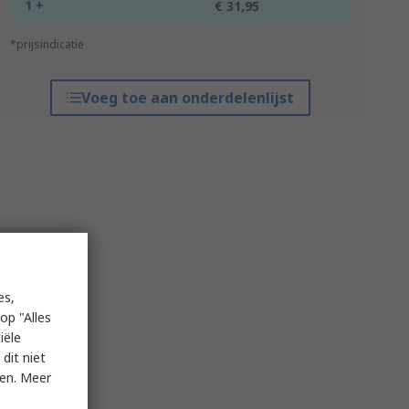
1 +
€ 31,95
*prijsindicatie
Voeg toe aan onderdelenlijst
es,
op "Alles
iële
dit niet
ken. Meer