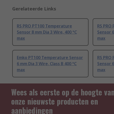
Gerelateerde Links
RS PRO PT100 Temperature
RS PRO 
Sensor 8 mm Dia 3 Wire, 400 °C
Sensor 6
max
max
Emko PT100 Temperature Sensor
RS PRO 
6 mm Dia 3 Wire, Class B 400 °C
Sensor 6
max
max
Wees als eerste op de hoogte va
onze nieuwste producten en
aanbiedingen