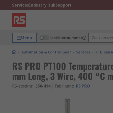
Services
Industry Hub
Support
Menu
Fabrikantnummer
/
Automation & Control Gear
/
Sensors
/
RTD Sens
RS PRO PT100 Temperature
mm Long, 3 Wire, 400 °C 
RS-stocknr.
:
350-414
Fabrikant
:
RS PRO