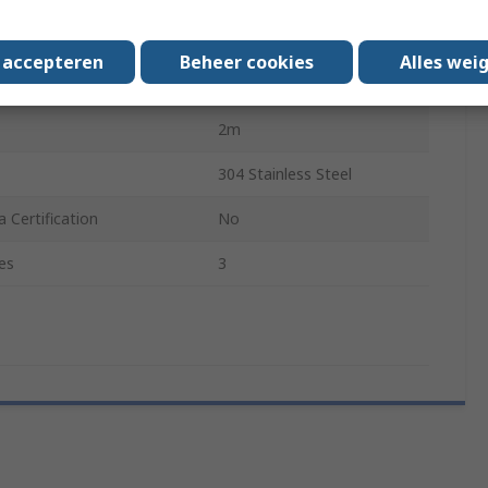
ype
Bare Wire Tail
s accepteren
Beheer cookies
Alles wei
RTL-M05-L050-K02
2m
304 Stainless Steel
 Certification
No
es
3