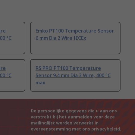
ure
Emko PT100 Temperature Sensor
00 °C
6 mm Dia 2 Wire IECEx
ure
RS PRO PT100 Temperature
00 °C
Sensor 9.4 mm Dia 3 Wire, 400 °C
max
De persoonlijke gegevens die u aan ons
verstrekt bij het aanmelden voor deze
mailinglijst worden verwerkt in
overeenstemming met ons
privacybeleid
.