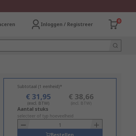
0
aceren
Inloggen / Registreer
Subtotaal (1 eenheid)*
€ 31,95
€ 38,66
(excl. BTW)
(incl. BTW)
Add
Aantal stuks
to
selecteer of typ hoeveelheid
Basket
Bestellen