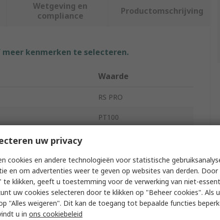
Wetgeving en
Productomschrijving
compliance
f meer kenmerken te selecteren.
Waarde
RS PRO
PT100
Temperature Sensor
ecteren uw privacy
50mm
n cookies en andere technologieën voor statistische gebruiksanalys
tie en om advertenties weer te geven op websites van derden. Door 
r
5mm
 te klikken, geeft u toestemming voor de verwerking van niet-essent
kunt uw cookies selecteren door te klikken op "Beheer cookies". Als u 
erature Sensed
-50°C
 u op "Alles weigeren". Dit kan de toegang tot bepaalde functies beper
vindt u in
ons cookiebeleid
erature Sensed
400°C