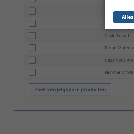
Termination T
Alle
Series
Cable Length
Probe Material
Hazardous Area
Number of Wir
Zoek vergelijkbare producten