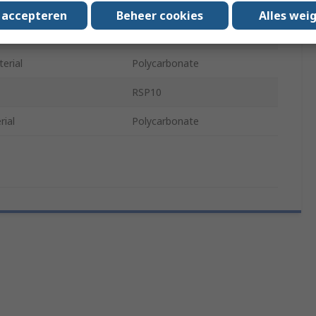
ame Marking
Yes
s accepteren
Beheer cookies
Alles wei
ns Marking
Yes
erial
Polycarbonate
RSP10
rial
Polycarbonate