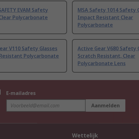
SAFETY EVAM Safety
MSA Safety 1014 Safety 
Clear Polycarbonate
Impact Resistant Clear
Polycarbonate
ear V110 Safety Glasses
Active Gear V680 Safety 
 Resistant Polycarbonate
Scratch Resistant, Clear
Polycarbonate Lens
n
E-mailadres
Aanmelden
Wettelijk