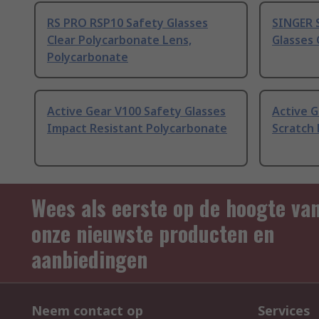
RS PRO RSP10 Safety Glasses
SINGER 
Clear Polycarbonate Lens,
Glasses 
Polycarbonate
Active Gear V100 Safety Glasses
Active G
Impact Resistant Polycarbonate
Scratch
Wees als eerste op de hoogte va
onze nieuwste producten en
aanbiedingen
Neem contact op
Services