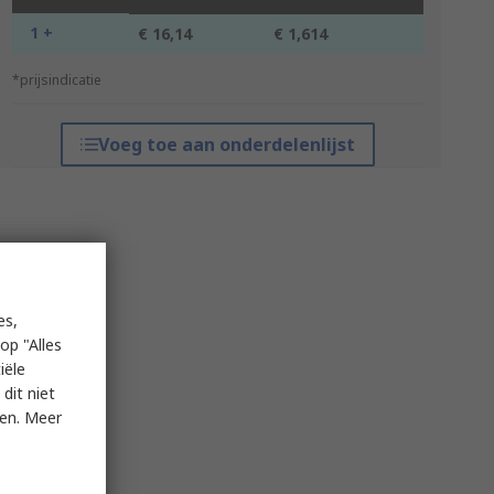
1 +
€ 16,14
€ 1,614
*prijsindicatie
Voeg toe aan onderdelenlijst
es,
op "Alles
iële
dit niet
ken. Meer