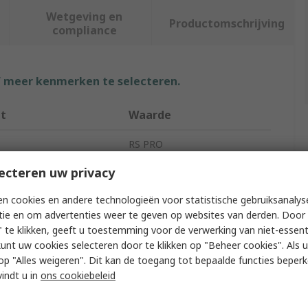
Wetgeving en
Productomschrijving
compliance
f meer kenmerken te selecteren.
ut
Waarde
RS PRO
ecteren uw privacy
ype
Safety Glasses
n cookies en andere technologieën voor statistische gebruiksanalys
ur
Clear
tie en om advertenties weer te geven op websites van derden. Door 
e Features
Impact Resistant
 te klikken, geeft u toestemming voor de verwerking van niet-essent
kunt uw cookies selecteren door te klikken op "Beheer cookies". Als u 
le
Safety Spectacle
 u op "Alles weigeren". Dit kan de toegang tot bepaalde functies beper
vindt u in
ons cookiebeleid
/Approvals
CE EN166ANSI Z87