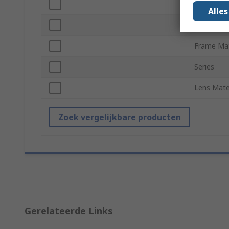
EN 166 Fr
Alle
EN 166 Le
Frame Mat
Series
Lens Mate
Zoek vergelijkbare producten
Gerelateerde Links