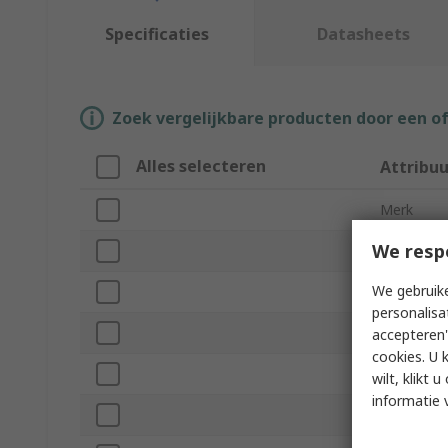
Specificaties
Datasheets
Zoek vergelijkbare producten door een o
Alles selecteren
Attribu
Merk
We resp
Product T
We gebruike
Lens Colo
personalisa
Resistanc
accepteren"
cookies. U 
Frame Sty
wilt, klikt
informatie 
Standards