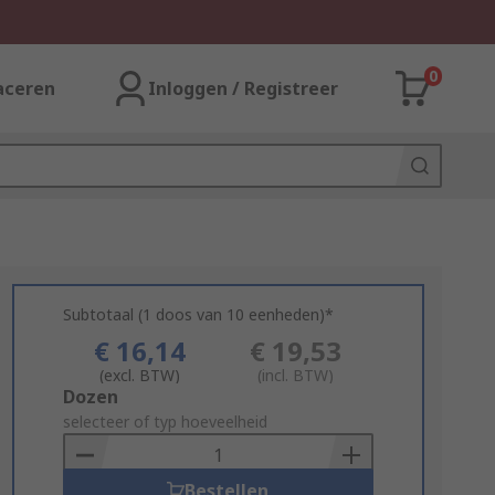
0
aceren
Inloggen / Registreer
Subtotaal (1 doos van 10 eenheden)*
€ 16,14
€ 19,53
(excl. BTW)
(incl. BTW)
Add
Dozen
to
selecteer of typ hoeveelheid
Basket
Bestellen