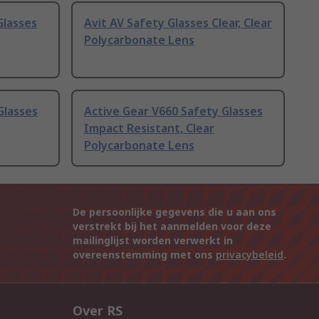
Glasses
Avit AV Safety Glasses Clear, Clear
Polycarbonate Lens
Glasses
Active Gear V660 Safety Glasses
Impact Resistant, Clear
Polycarbonate Lens
De persoonlijke gegevens die u aan ons
verstrekt bij het aanmelden voor deze
mailinglijst worden verwerkt in
overeenstemming met ons
privacybeleid
.
Over RS