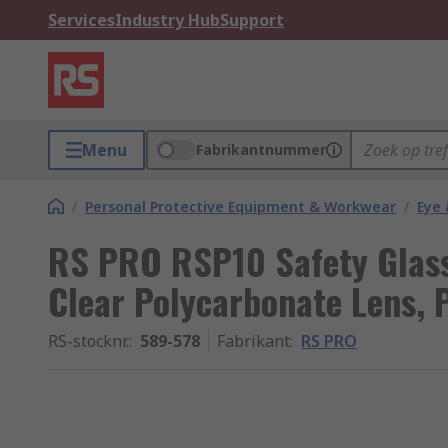
Services
Industry Hub
Support
Menu
Fabrikantnummer
/
Personal Protective Equipment & Workwear
/
Eye 
RS PRO RSP10 Safety Glass
Clear Polycarbonate Lens, 
RS-stocknr.
:
589-578
Fabrikant
:
RS PRO